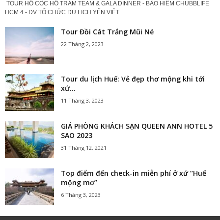
TOUR HỒ CỐC HỒ TRÀM TEAM & GALA DINNER - BẢO HIỂM CHUBBLIFE
HCM 4 - DV TỔ CHỨC DU LỊCH YẾN VIỆT
Tour Đồi Cát Trắng Mũi Né
22 Tháng 2, 2023
Tour du lịch Huế: Vẻ đẹp thơ mộng khi tới
xứ...
11 Tháng 3, 2023
GIÁ PHÒNG KHÁCH SẠN QUEEN ANN HOTEL 5
SAO 2023
31 Tháng 12, 2021
Top điểm đến check-in miễn phí ở xứ “Huế
mộng mơ”
6 Tháng 3, 2023