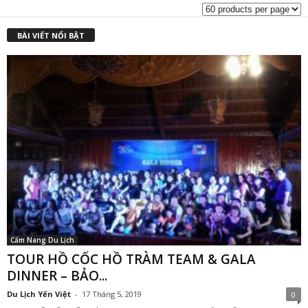
BÀI VIẾT NỔI BẬT
Cẩm Nang Du Lịch
TOUR HỒ CỐC HỒ TRÀM TEAM & GALA
DINNER – BẢO...
Du Lịch Yến Việt
-
17 Tháng 5, 2019
0