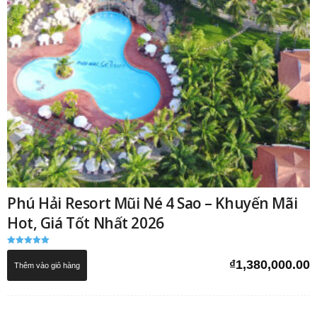
Phú Hải Resort Mũi Né 4 Sao – Khuyến Mãi
Hot, Giá Tốt Nhất 2026
Được xếp
hạng
₫
1,380,000.00
Thêm vào giỏ hàng
5.00
5 sao