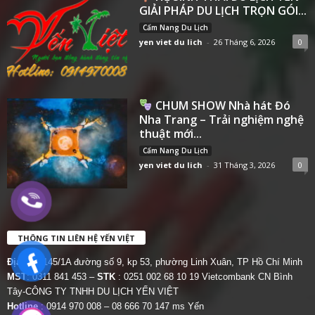
GIẢI PHÁP DU LỊCH TRỌN GÓI...
Cẩm Nang Du Lịch
yen viet du lich
-
26 Tháng 6, 2026
0
CHUM SHOW Nhà hát Đó
Nha Trang – Trải nghiệm nghệ
thuật mới...
Cẩm Nang Du Lịch
yen viet du lich
-
31 Tháng 3, 2026
0
THÔNG TIN LIÊN HỆ YẾN VIỆT
Địa chỉ:
145/1A đường số 9, kp 53, phường Linh Xuân, TP Hồ Chí Minh
MST
: 0311 841 453 –
STK
: 0251 002 68 10 19 Vietcombank CN Bình
Tây-CÔNG TY TNHH DU LỊCH YẾN VIỆT
Hotline
: 0914 970 008 – 08 666 70 147 ms Yến