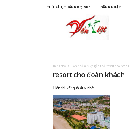
THỨ SÁU, THÁNG 8 7, 2026
ĐĂNG NHẬP
D
u
L
ị
c
h
Y
ế
n
Trang chủ
Sản phẩm được gắn thẻ “resort cho đoàn 
V
resort cho đoàn khách
i
ệ
t
Hiển thị kết quả duy nhất