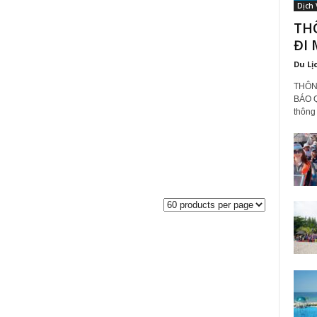
Dịch 
TH
ĐI 
Du Lị
THÔN
BÁO Q
thông 