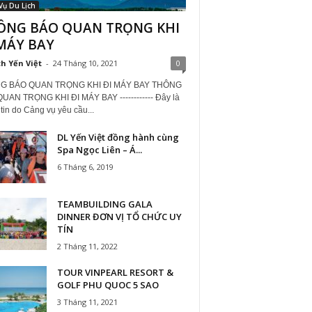
Vụ Du Lịch
ÔNG BÁO QUAN TRỌNG KHI
MÁY BAY
ch Yến Việt
-
24 Tháng 10, 2021
0
G BÁO QUAN TRỌNG KHI ĐI MÁY BAY THÔNG
UAN TRỌNG KHI ĐI MÁY BAY ------------ Đây là
tin do Cảng vụ yêu cầu...
DL Yến Việt đồng hành cùng
Spa Ngọc Liên – Á...
6 Tháng 6, 2019
TEAMBUILDING GALA
DINNER ĐƠN VỊ TỔ CHỨC UY
TÍN
2 Tháng 11, 2022
TOUR VINPEARL RESORT &
GOLF PHU QUOC 5 SAO
3 Tháng 11, 2021