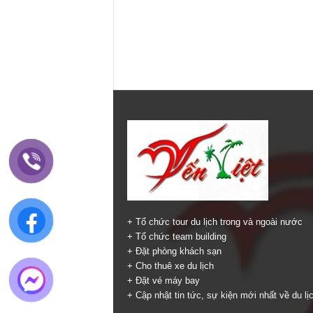
+ Tổ chức tour du lịch trong và ngoài nước
+ Tổ chức team building
+ Đặt phòng khách sạn
+ Cho thuê xe du lịch
+ Đặt vé máy bay
+ Cập nhật tin tức, sự kiện mới nhất về du lị