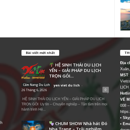
Bài viết mới nhất
THÔ
Địa c
HỆ SINH THÁI DU LỊCH
Xuân,
YẾN – GIẢI PHÁP DU LỊCH
TRỌN GÓI...
MST
:
Viet
Cẩm Nang Du Lịch
yen viet du lich
-
LỊCH
0
26 Tháng 6, 2026
Hotli
HỆ SINH THÁI DU LỊCH YẾN – GIẢI PHÁP DU LỊCH
VÉ M
TRỌN GÓI Uy tín – Chuyên nghiệp – Tận tâm trên mọi
008 –
hành trình Hệ...
https
•
Sky
ch
CHUM SHOW Nhà hát Đó
•
Ema
Nha Trang – Trải nghiệm
dosm@