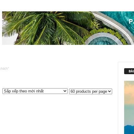
khách”
BÀI