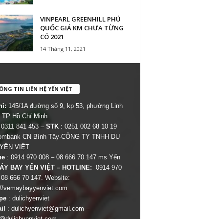
VINPEARL GREENHILL PHÚ
QUỐC GIÁ KM CHƯA TỪNG
CÓ 2021
14 Tháng 11, 2021
NG TIN LIÊN HỆ YẾN VIỆT
hỉ:
145/1A đường số 9, kp 53, phường Linh
 TP Hồ Chí Minh
 0311 841 453 –
STK
: 0251 002 68 10 19
combank CN Bình Tây-CÔNG TY TNHH DU
 YẾN VIỆT
ne
: 0914 970 008 – 08 666 70 147 ms Yến
ÁY BAY YẾN VIỆT – HOTLINE:
0914 970
 08 666 70 147. Website:
://vemaybayyenviet.com
pe
: dulichyenviet
il
:
dulichyenviet@gmail.com
–
dulichyenviet.com
–