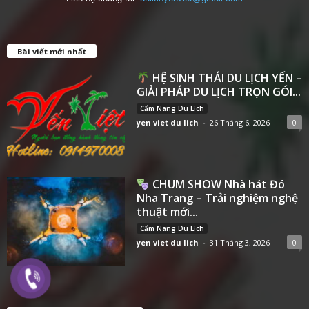
Bài viết mới nhất
HỆ SINH THÁI DU LỊCH YẾN –
GIẢI PHÁP DU LỊCH TRỌN GÓI...
Cẩm Nang Du Lịch
yen viet du lich
-
26 Tháng 6, 2026
0
CHUM SHOW Nhà hát Đó
Nha Trang – Trải nghiệm nghệ
thuật mới...
Cẩm Nang Du Lịch
yen viet du lich
-
31 Tháng 3, 2026
0