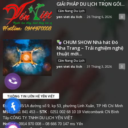
GIẢI PHÁP DU LỊCH TRỌN GÓI...
Cẩm Nang Du Lịch
yen viet du lich
-
26 Tháng 6, 2026
0
CHUM SHOW Nhà hát Đó
Nha Trang – Trải nghiệm nghệ
thuật mới...
Cẩm Nang Du Lịch
yen viet du lich
-
31 Tháng 3, 2026
0
THÔNG TIN LIÊN HỆ YẾN VIỆT
Địa chỉ:
145/1A đường số 9, kp 53, phường Linh Xuân, TP Hồ Chí Minh
MST
: 0311 841 453 –
STK
: 0251 002 68 10 19 Vietcombank CN Bình
Tây-CÔNG TY TNHH DU LỊCH YẾN VIỆT
Hotline
: 0914 970 008 – 08 666 70 147 ms Yến