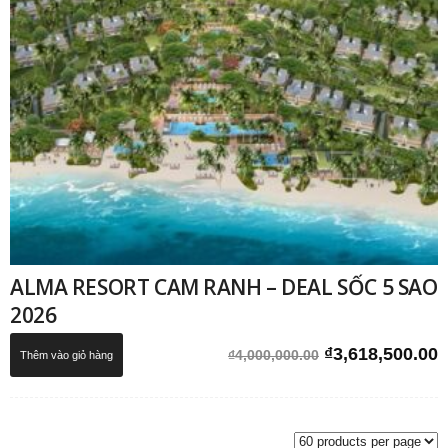
ALMA RESORT CAM RANH – DEAL SỐC 5 SAO
2026
Giá
G
₫
3,618,500.00
₫
4,000,000.00
Thêm vào giỏ hàng
gốc
h
là:
t
₫4,000,000.00.
l