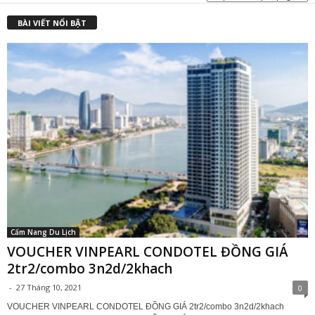
₫
BÀI VIẾT NỔI BẬT
Cẩm Nang Du Lịch
VOUCHER VINPEARL CONDOTEL ĐỒNG GIÁ
2tr2/combo 3n2d/2khach
-
27 Tháng 10, 2021
0
VOUCHER VINPEARL CONDOTEL ĐỒNG GIÁ 2tr2/combo 3n2d/2khach