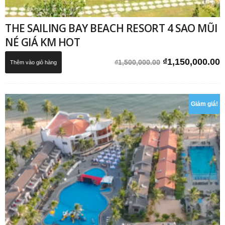
THE SAILING BAY BEACH RESORT 4 SAO MŨI
NÉ GIÁ KM HOT
Giá
G
₫
1,150,000.00
₫
1,500,000.00
Thêm vào giỏ hàng
gốc
h
là:
t
₫1,500,000.00.
l
Giảm giá!
₫