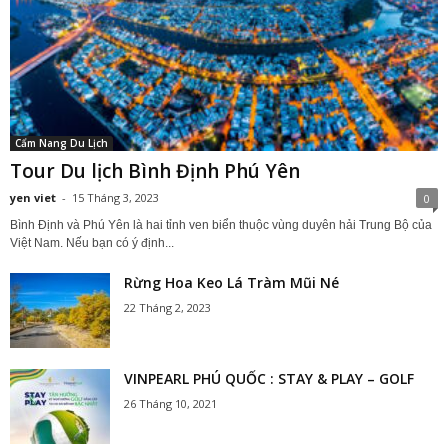
Cẩm Nang Du Lịch
Tour Du lịch Bình Định Phú Yên
yen viet
-
15 Tháng 3, 2023
0
Bình Định và Phú Yên là hai tỉnh ven biển thuộc vùng duyên hải Trung Bộ của
Việt Nam. Nếu bạn có ý định...
Rừng Hoa Keo Lá Tràm Mũi Né
22 Tháng 2, 2023
VINPEARL PHÚ QUỐC : STAY & PLAY – GOLF
26 Tháng 10, 2021