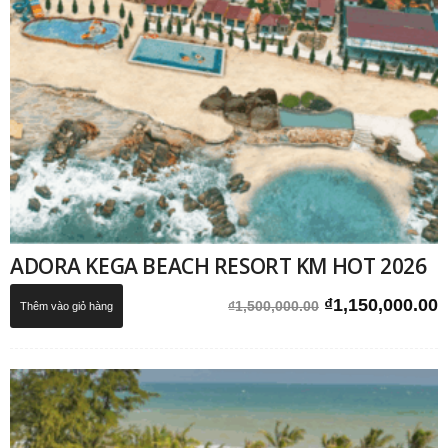
ADORA KEGA BEACH RESORT KM HOT 2026
Giá
G
₫
1,150,000.00
₫
1,500,000.00
Thêm vào giỏ hàng
gốc
h
là:
t
₫1,500,000.00.
l
₫