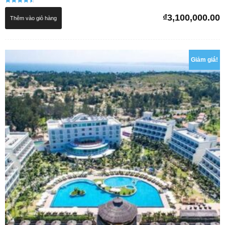
Được xếp
hạng
₫
3,100,000.00
Thêm vào giỏ hàng
4.50
5 sao
Giảm giá!