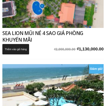
SEA LION MŨI NÉ 4 SAO GIÁ PHÒNG
KHUYẾN MÃI
Giá
G
₫
1,130,000.00
₫
2,000,000.00
Thêm vào giỏ hàng
gốc
h
là:
t
₫2,000,000.00.
l
Giảm giá!
₫