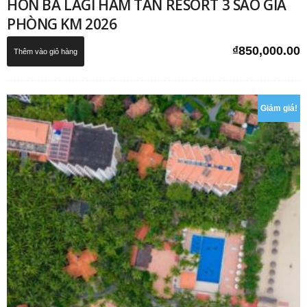
HÒN BÀ LAGI HÀM TÂN RESORT 3 SAO GIÁ
PHÒNG KM 2026
₫
850,000.00
Thêm vào giỏ hàng
Giảm giá!