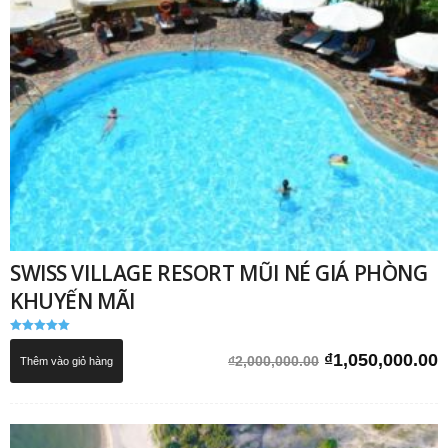
SWISS VILLAGE RESORT MŨI NÉ GIÁ PHÒNG
KHUYẾN MÃI
Được xếp
hạng
Giá
G
₫
1,050,000.00
₫
2,000,000.00
Thêm vào giỏ hàng
5.00
5 sao
gốc
h
là:
t
₫2,000,000.00.
l