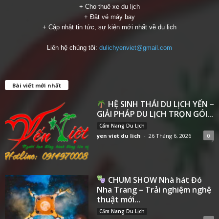
+ Cho thuê xe du lịch
+ Đặt vé máy bay
+ Cập nhật tin tức, sự kiện mới nhất về du lịch
Liên hệ chúng tôi:
dulichyenviet@gmail.com
Bài viết mới nhất
HỆ SINH THÁI DU LỊCH YẾN –
GIẢI PHÁP DU LỊCH TRỌN GÓI...
Cẩm Nang Du Lịch
yen viet du lich
-
26 Tháng 6, 2026
0
CHUM SHOW Nhà hát Đó
Nha Trang – Trải nghiệm nghệ
thuật mới...
Cẩm Nang Du Lịch