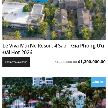
Le Viva Mũi Né Resort 4 Sao – Giá Phòng Ưu
Đãi Hot 2026
Giá
G
₫
1,300,000.00
₫
1,800,000.00
Thêm vào giỏ hàng
gốc
h
là:
t
₫1,800,000.00.
l
Giảm giá!
₫