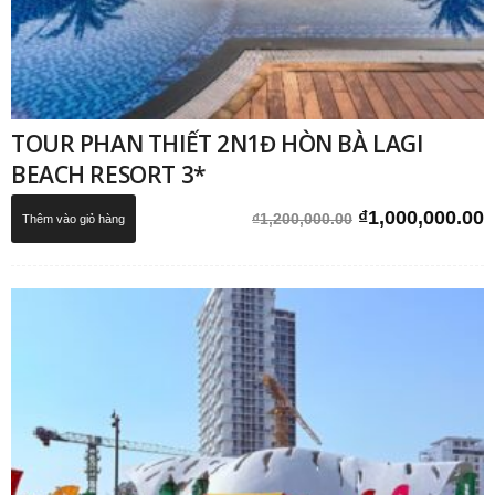
TOUR PHAN THIẾT 2N1Đ HÒN BÀ LAGI
BEACH RESORT 3*
Giá
G
₫
1,000,000.00
₫
1,200,000.00
Thêm vào giỏ hàng
gốc
h
là:
t
₫1,200,000.00.
l
₫