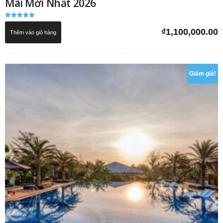
Mãi Mới Nhất 2026
Được xếp
hạng
₫
1,100,000.00
Thêm vào giỏ hàng
5.00
5 sao
Giảm giá!