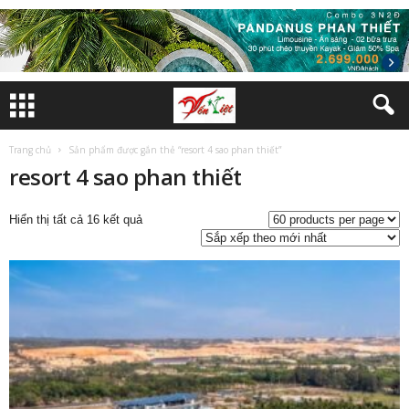
Trang chủ
Sản phẩm được gắn thẻ “resort 4 sao phan thiết”
resort 4 sao phan thiết
Đã
Hiển thị tất cả 16 kết quả
sắp
xếp
theo
mới
nhất