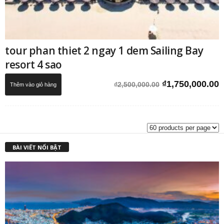
tour phan thiet 2 ngay 1 dem Sailing Bay
resort 4 sao
Giá
G
₫
1,750,000.00
₫
2,500,000.00
Thêm vào giỏ hàng
gốc
h
là:
t
₫2,500,000.00.
l
₫
BÀI VIẾT NỔI BẬT