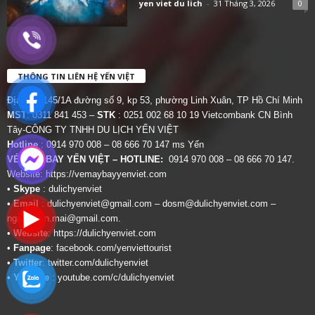
yen viet du lich
-
31 Tháng 3, 2026
0
THÔNG TIN LIÊN HỆ YẾN VIỆT
Địa chỉ:
145/1A đường số 9, kp 53, phường Linh Xuân, TP Hồ Chí Minh
MST
: 0311 841 453 –
STK
: 0251 002 68 10 19 Vietcombank CN Bình
Tây-CÔNG TY TNHH DU LỊCH YẾN VIỆT
Hotline
: 0914 970 008 – 08 666 70 147 ms Yến
VÉ MÁY BAY YẾN VIỆT – HOTLINE:
0914 970 008 – 08 666 70 147.
Website:
https://vemaybayyenviet.com
•
Skype
: dulichyenviet
•
Email
:
dulichyenviet@gmail.com
–
dosm@dulichyenviet.com
–
ngan.phan.mai@gmail.com
.
•
Website
:
https://dulichyenviet.com
•
Fanpage
:
facebook.com/yenviettourist
•
Twitter
:
twitter.com/dulichyenviet
•
Youtube
:
youtube.com/c/dulichyenviet