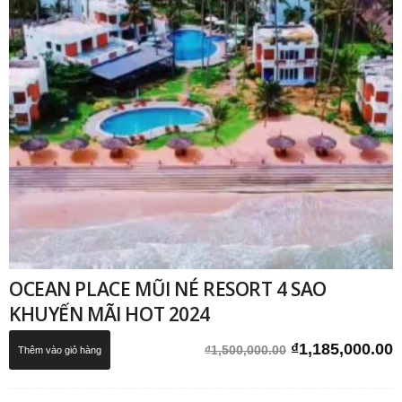
OCEAN PLACE MŨI NÉ RESORT 4 SAO
KHUYẾN MÃI HOT 2024
Giá
G
₫
1,185,000.00
₫
1,500,000.00
Thêm vào giỏ hàng
gốc
h
là:
t