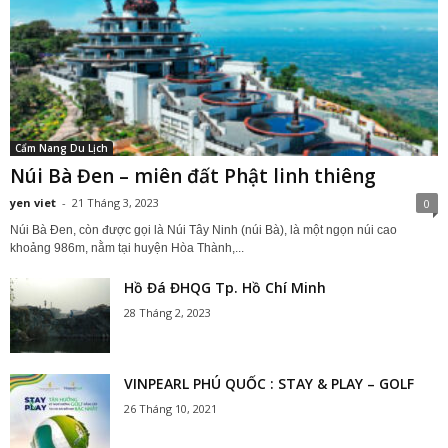
Cẩm Nang Du Lịch
Núi Bà Đen – miên đất Phật linh thiêng
yen viet
-
21 Tháng 3, 2023
0
Núi Bà Đen, còn được gọi là Núi Tây Ninh (núi Bà), là một ngọn núi cao
khoảng 986m, nằm tại huyện Hòa Thành,...
Hồ Đá ĐHQG Tp. Hồ Chí Minh
28 Tháng 2, 2023
VINPEARL PHÚ QUỐC : STAY & PLAY – GOLF
26 Tháng 10, 2021