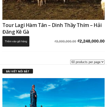
Tour Lagi Hàm Tân – Dinh Thầy Thím – Hải
Đăng Kê Gà
Giá
G
₫
2,248,000.00
₫
3,000,000.00
Thêm vào giỏ hàng
gốc
h
là:
t
₫3,000,000.00.
l
₫
BÀI VIẾT NỔI BẬT