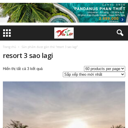
Trang chủ
Sản phẩm được gắn thẻ “resort 3 sao lagi”
resort 3 sao lagi
Đã
Hiển thị tất cả 3 kết quả
sắp
xếp
theo
mới
nhất