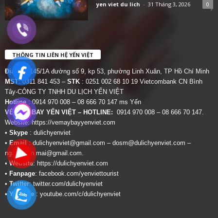
yen viet du lich
-
31 Tháng 3, 2026
0
THÔNG TIN LIÊN HỆ YẾN VIỆT
Địa chỉ:
145/1A đường số 9, kp 53, phường Linh Xuân, TP Hồ Chí Minh
MST
: 0311 841 453 –
STK
: 0251 002 68 10 19 Vietcombank CN Bình
Tây-CÔNG TY TNHH DU LỊCH YẾN VIỆT
Hotline
: 0914 970 008 – 08 666 70 147 ms Yến
VÉ MÁY BAY YẾN VIỆT – HOTLINE:
0914 970 008 – 08 666 70 147.
Website:
https://vemaybayyenviet.com
•
Skype
: dulichyenviet
•
Email
:
dulichyenviet@gmail.com
–
dosm@dulichyenviet.com
–
ngan.phan.mai@gmail.com
.
•
Website
:
https://dulichyenviet.com
•
Fanpage
:
facebook.com/yenviettourist
•
Twitter
:
twitter.com/dulichyenviet
•
Youtube
:
youtube.com/c/dulichyenviet