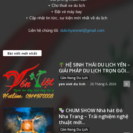
+ Cho thuê xe du lịch
+ Đặt vé máy bay
+ Cập nhật tin tức, sự kiện mới nhất về du lịch
Liên hệ chúng tôi:
dulichyenviet@gmail.com
Bài viết mới nhất
HỆ SINH THÁI DU LỊCH YẾN –
GIẢI PHÁP DU LỊCH TRỌN GÓI...
Cẩm Nang Du Lịch
yen viet du lich
-
26 Tháng 6, 2026
0
CHUM SHOW Nhà hát Đó
Nha Trang – Trải nghiệm nghệ
thuật mới...
Cẩm Nang Du Lịch