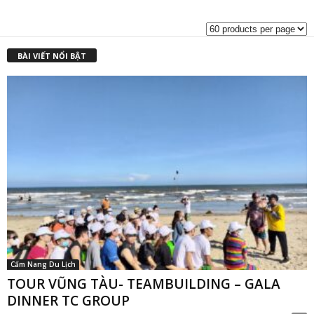
là:
t
₫1,400,000.00.
l
₫
BÀI VIẾT NỔI BẬT
Cẩm Nang Du Lịch
TOUR VŨNG TÀU- TEAMBUILDING – GALA
DINNER TC GROUP