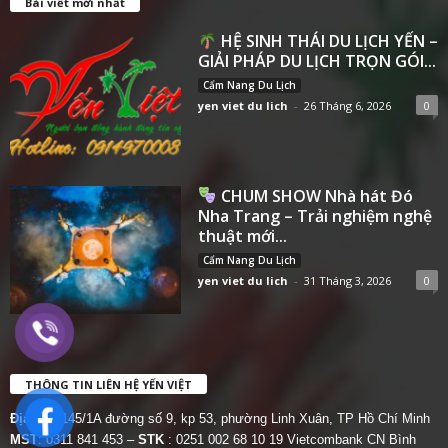
Bài viết mới nhất
HỆ SINH THÁI DU LỊCH YẾN –
GIẢI PHÁP DU LỊCH TRỌN GÓI...
Cẩm Nang Du Lịch
yen viet du lich
-
26 Tháng 6, 2026
0
CHUM SHOW Nhà hát Đó
Nha Trang – Trải nghiệm nghệ
thuật mới...
Cẩm Nang Du Lịch
yen viet du lich
-
31 Tháng 3, 2026
0
THÔNG TIN LIÊN HỆ YẾN VIỆT
Địa chỉ:
145/1A đường số 9, kp 53, phường Linh Xuân, TP Hồ Chí Minh
MST
: 0311 841 453 –
STK
: 0251 002 68 10 19 Vietcombank CN Bình