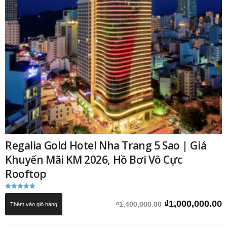
Regalia Gold Hotel Nha Trang 5 Sao | Giá
Khuyến Mãi KM 2026, Hồ Bơi Vô Cực
Rooftop
Được xếp
hạng
Giá
G
₫
1,000,000.00
₫
1,400,000.00
Thêm vào giỏ hàng
5.00
5 sao
gốc
h