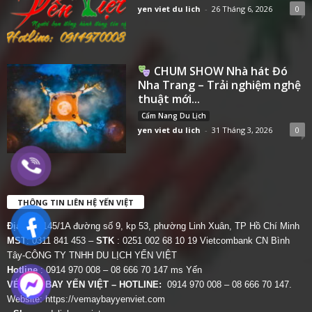
yen viet du lich
-
26 Tháng 6, 2026
0
CHUM SHOW Nhà hát Đó
Nha Trang – Trải nghiệm nghệ
thuật mới...
Cẩm Nang Du Lịch
yen viet du lich
-
31 Tháng 3, 2026
0
THÔNG TIN LIÊN HỆ YẾN VIỆT
Địa chỉ:
145/1A đường số 9, kp 53, phường Linh Xuân, TP Hồ Chí Minh
MST
: 0311 841 453 –
STK
: 0251 002 68 10 19 Vietcombank CN Bình
Tây-CÔNG TY TNHH DU LỊCH YẾN VIỆT
Hotline
: 0914 970 008 – 08 666 70 147 ms Yến
VÉ MÁY BAY YẾN VIỆT – HOTLINE:
0914 970 008 – 08 666 70 147.
Website:
https://vemaybayyenviet.com