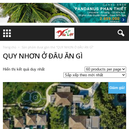
Trang chủ
Sản phẩm được gắn thẻ “QUY NHƠN Ở ĐÂU ĂN GÌ”
QUY NHƠN Ở ĐÂU ĂN GÌ
Hiển thị kết quả duy nhất
Giảm giá!