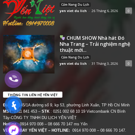
Cẩm Nang Du Lịch
yen viet du lich
-
26 Tháng 6, 2026
0
CHUM SHOW Nhà hát Đó
Nha Trang – Trải nghiệm nghệ
thuật mới...
Cẩm Nang Du Lịch
yen viet du lich
-
31 Tháng 3, 2026
0
THÔNG TIN LIÊN HỆ YẾN VIỆT
Địa chỉ:
145/1A đường số 9, kp 53, phường Linh Xuân, TP Hồ Chí Minh
MST
: 0311 841 453 –
STK
: 0251 002 68 10 19 Vietcombank CN Bình
Tây-CÔNG TY TNHH DU LỊCH YẾN VIỆT
Hotline
: 0914 970 008 – 08 666 70 147 ms Yến
VÉ MÁY BAY YẾN VIỆT – HOTLINE:
0914 970 008 – 08 666 70 147.