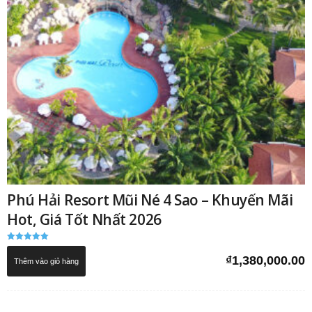
Phú Hải Resort Mũi Né 4 Sao – Khuyến Mãi
Hot, Giá Tốt Nhất 2026
Được xếp
hạng
₫
1,380,000.00
Thêm vào giỏ hàng
5.00
5 sao