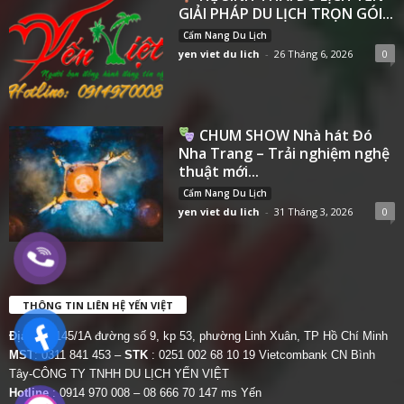
GIẢI PHÁP DU LỊCH TRỌN GÓI...
Cẩm Nang Du Lịch
yen viet du lich
-
26 Tháng 6, 2026
0
CHUM SHOW Nhà hát Đó
Nha Trang – Trải nghiệm nghệ
thuật mới...
Cẩm Nang Du Lịch
yen viet du lich
-
31 Tháng 3, 2026
0
THÔNG TIN LIÊN HỆ YẾN VIỆT
Địa chỉ:
145/1A đường số 9, kp 53, phường Linh Xuân, TP Hồ Chí Minh
MST
: 0311 841 453 –
STK
: 0251 002 68 10 19 Vietcombank CN Bình
Tây-CÔNG TY TNHH DU LỊCH YẾN VIỆT
Hotline
: 0914 970 008 – 08 666 70 147 ms Yến