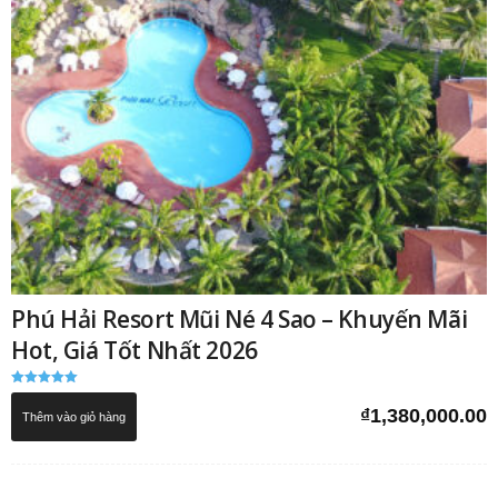
Phú Hải Resort Mũi Né 4 Sao – Khuyến Mãi
Hot, Giá Tốt Nhất 2026
Được xếp
hạng
₫
1,380,000.00
Thêm vào giỏ hàng
5.00
5 sao