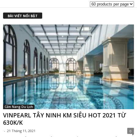
BÀI VIẾT NỔI BẬT
Cẩm Nang Du Lịch
VINPEARL TÂY NINH KM SIÊU HOT 2021 TỪ
630K/K
-
21 Tháng 11, 2021
0