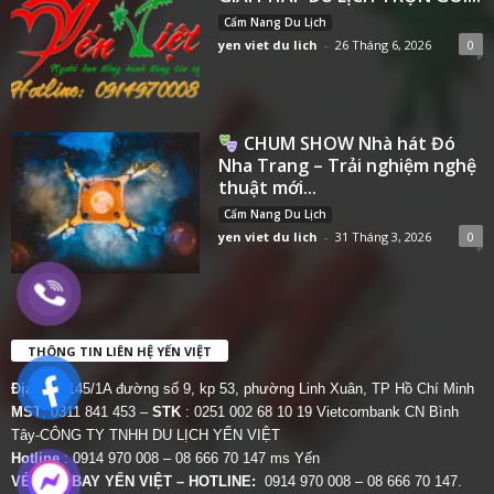
Cẩm Nang Du Lịch
yen viet du lich
-
26 Tháng 6, 2026
0
CHUM SHOW Nhà hát Đó
Nha Trang – Trải nghiệm nghệ
thuật mới...
Cẩm Nang Du Lịch
yen viet du lich
-
31 Tháng 3, 2026
0
THÔNG TIN LIÊN HỆ YẾN VIỆT
Địa chỉ:
145/1A đường số 9, kp 53, phường Linh Xuân, TP Hồ Chí Minh
MST
: 0311 841 453 –
STK
: 0251 002 68 10 19 Vietcombank CN Bình
Tây-CÔNG TY TNHH DU LỊCH YẾN VIỆT
Hotline
: 0914 970 008 – 08 666 70 147 ms Yến
VÉ MÁY BAY YẾN VIỆT – HOTLINE:
0914 970 008 – 08 666 70 147.