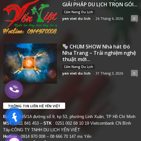
GIẢI PHÁP DU LỊCH TRỌN GÓI...
Cẩm Nang Du Lịch
yen viet du lich
-
26 Tháng 6, 2026
0
CHUM SHOW Nhà hát Đó
Nha Trang – Trải nghiệm nghệ
thuật mới...
Cẩm Nang Du Lịch
yen viet du lich
-
31 Tháng 3, 2026
0
THÔNG TIN LIÊN HỆ YẾN VIỆT
Địa chỉ:
145/1A đường số 9, kp 53, phường Linh Xuân, TP Hồ Chí Minh
MST
: 0311 841 453 –
STK
: 0251 002 68 10 19 Vietcombank CN Bình
Tây-CÔNG TY TNHH DU LỊCH YẾN VIỆT
Hotline
: 0914 970 008 – 08 666 70 147 ms Yến