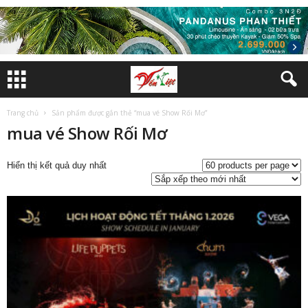
Trang chủ
Sản phẩm được gắn thẻ “mua vé Show Rối Mơ”
mua vé Show Rối Mơ
Hiển thị kết quả duy nhất