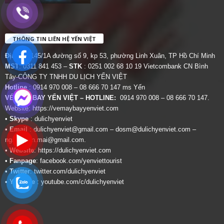
THÔNG TIN LIÊN HỆ YẾN VIỆT
Địa chỉ:
145/1A đường số 9, kp 53, phường Linh Xuân, TP Hồ Chí Minh
MST
: 0311 841 453 –
STK
: 0251 002 68 10 19 Vietcombank CN Bình
Tây-CÔNG TY TNHH DU LỊCH YẾN VIỆT
Hotline
: 0914 970 008 – 08 666 70 147 ms Yến
VÉ MÁY BAY YẾN VIỆT – HOTLINE:
0914 970 008 – 08 666 70 147.
Website:
https://vemaybayyenviet.com
•
Skype
: dulichyenviet
•
Email
:
dulichyenviet@gmail.com
–
dosm@dulichyenviet.com
–
ngan.phan.mai@gmail.com
.
•
Website
:
https://dulichyenviet.com
•
Fanpage
:
facebook.com/yenviettourist
•
Twitter
:
twitter.com/dulichyenviet
•
Youtube
:
youtube.com/c/dulichyenviet