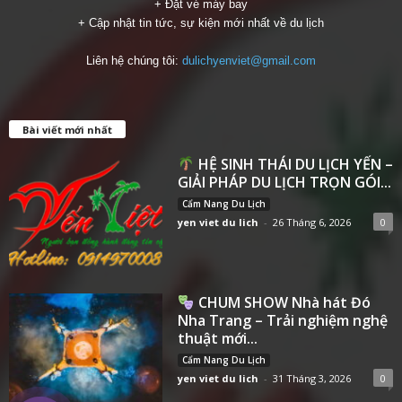
+ Đặt vé máy bay
+ Cập nhật tin tức, sự kiện mới nhất về du lịch
Liên hệ chúng tôi:
dulichyenviet@gmail.com
Bài viết mới nhất
HỆ SINH THÁI DU LỊCH YẾN –
GIẢI PHÁP DU LỊCH TRỌN GÓI...
Cẩm Nang Du Lịch
yen viet du lich
-
26 Tháng 6, 2026
0
CHUM SHOW Nhà hát Đó
Nha Trang – Trải nghiệm nghệ
thuật mới...
Cẩm Nang Du Lịch
yen viet du lich
-
31 Tháng 3, 2026
0