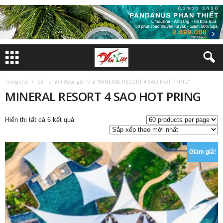
Trang chủ
Sản phẩm được gắn thẻ “MINERAL RESORT 4 SAO HOT PRING”
MINERAL RESORT 4 SAO HOT PRING
Đã
Hiển thị tất cả 6 kết quả
sắp
xếp
theo
Giảm giá!
mới
nhất