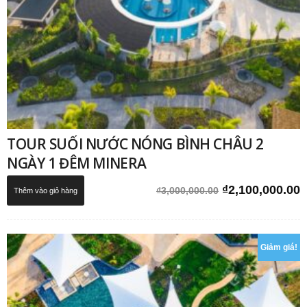
TOUR SUỐI NƯỚC NÓNG BÌNH CHÂU 2
NGÀY 1 ĐÊM MINERA
Giá
G
₫
2,100,000.00
₫
3,000,000.00
Thêm vào giỏ hàng
gốc
h
là:
t
₫3,000,000.00.
l
Giảm giá!
₫