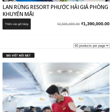
LAN RỪNG RESORT PHƯỚC HẢI GIÁ PHÒNG
KHUYẾN MÃI
Giá
G
₫
1,390,000.00
₫
2,500,000.00
Thêm vào giỏ hàng
gốc
h
là:
t
₫2,500,000.00.
l
₫
BÀI VIẾT NỔI BẬT