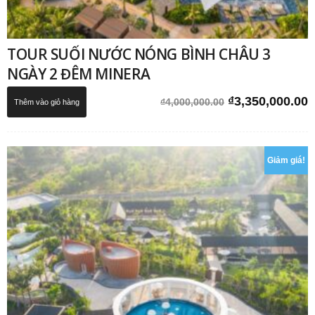
TOUR SUỐI NƯỚC NÓNG BÌNH CHÂU 3
NGÀY 2 ĐÊM MINERA
Giá
G
₫
3,350,000.00
₫
4,000,000.00
Thêm vào giỏ hàng
gốc
h
là:
t
₫4,000,000.00.
l
Giảm giá!
₫