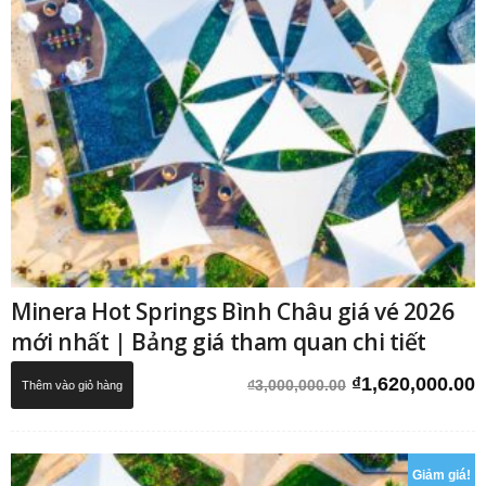
Minera Hot Springs Bình Châu giá vé 2026
mới nhất | Bảng giá tham quan chi tiết
Giá
G
₫
1,620,000.00
₫
3,000,000.00
Thêm vào giỏ hàng
gốc
h
là:
t
₫3,000,000.00.
l
Giảm giá!