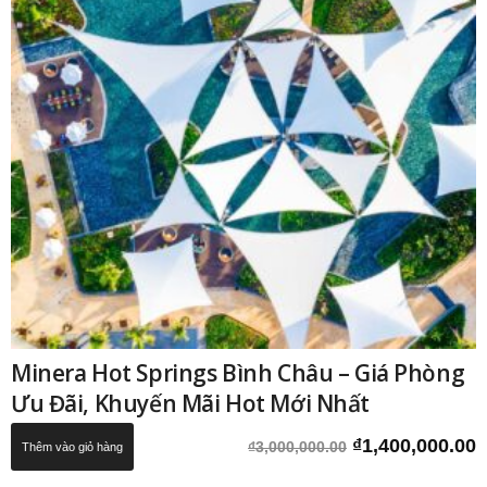
Minera Hot Springs Bình Châu – Giá Phòng
Ưu Đãi, Khuyến Mãi Hot Mới Nhất
Giá
G
₫
1,400,000.00
₫
3,000,000.00
Thêm vào giỏ hàng
gốc
h