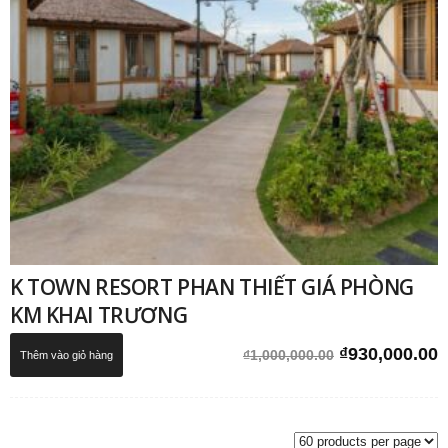
K TOWN RESORT PHAN THIẾT GIÁ PHÒNG
KM KHAI TRƯƠNG
Giá
G
₫
930,000.00
₫
1,000,000.00
Thêm vào giỏ hàng
gốc
h
là:
t
₫1,000,000.0
l