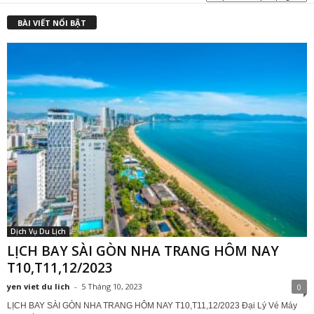
₫
BÀI VIẾT NỔI BẬT
Dịch Vụ Du Lịch
LỊCH BAY SÀI GÒN NHA TRANG HÔM NAY
T10,T11,12/2023
yen viet du lich
-
5 Tháng 10, 2023
0
LỊCH BAY SÀI GÒN NHA TRANG HÔM NAY T10,T11,12/2023 Đại Lý Vé Máy