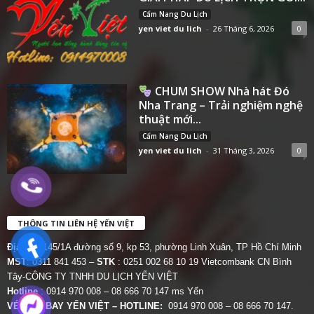
Cẩm Nang Du Lịch
yen viet du lich
-
26 Tháng 6, 2026
0
CHUM SHOW Nhà hát Đó
Nha Trang – Trải nghiệm nghệ
thuật mới...
Cẩm Nang Du Lịch
yen viet du lich
-
31 Tháng 3, 2026
0
THÔNG TIN LIÊN HỆ YẾN VIỆT
Địa chỉ:
145/1A đường số 9, kp 53, phường Linh Xuân, TP Hồ Chí Minh
MST
: 0311 841 453 –
STK
: 0251 002 68 10 19 Vietcombank CN Bình
Tây-CÔNG TY TNHH DU LỊCH YẾN VIỆT
Hotline
: 0914 970 008 – 08 666 70 147 ms Yến
VÉ MÁY BAY YẾN VIỆT – HOTLINE:
0914 970 008 – 08 666 70 147.