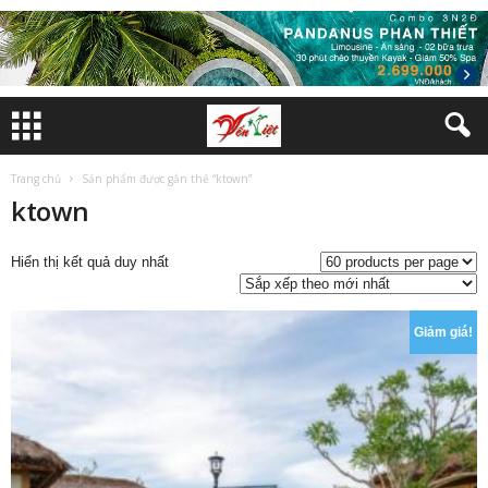
Trang chủ
Sản phẩm được gắn thẻ “ktown”
ktown
Hiển thị kết quả duy nhất
Giảm giá!