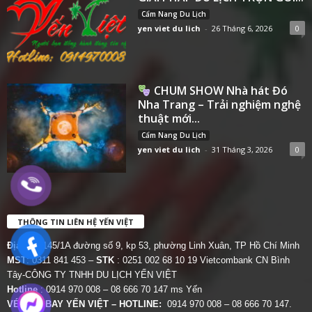
Cẩm Nang Du Lịch
yen viet du lich
-
26 Tháng 6, 2026
0
CHUM SHOW Nhà hát Đó
Nha Trang – Trải nghiệm nghệ
thuật mới...
Cẩm Nang Du Lịch
yen viet du lich
-
31 Tháng 3, 2026
0
THÔNG TIN LIÊN HỆ YẾN VIỆT
Địa chỉ:
145/1A đường số 9, kp 53, phường Linh Xuân, TP Hồ Chí Minh
MST
: 0311 841 453 –
STK
: 0251 002 68 10 19 Vietcombank CN Bình
Tây-CÔNG TY TNHH DU LỊCH YẾN VIỆT
Hotline
: 0914 970 008 – 08 666 70 147 ms Yến
VÉ MÁY BAY YẾN VIỆT – HOTLINE:
0914 970 008 – 08 666 70 147.