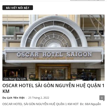
BÀI VIẾT NỔI BẬT
Cẩm Nang Du Lịch
OSCAR HOTEL SÀI GÒN NGUYỄN HUỆ QUẬN 1
KM
Du Lịch Yến Việt
-
25 Tháng 2, 2022
0
OSCAR HOTEL SÀI GÒN NGUYỄN HUỆ QUẬN 1 KM HOT Đc: 68A Nguyễn