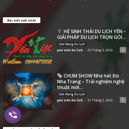
Bài viết mới nhất
HỆ SINH THÁI DU LỊCH YẾN –
GIẢI PHÁP DU LỊCH TRỌN GÓI...
Cẩm Nang Du Lịch
yen viet du lich
-
26 Tháng 6, 2026
0
CHUM SHOW Nhà hát Đó
Nha Trang – Trải nghiệm nghệ
thuật mới...
Cẩm Nang Du Lịch
yen viet du lich
-
31 Tháng 3, 2026
0