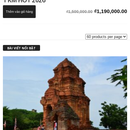
1 KM HOT 2026
Giá
G
₫
1,190,000.00
₫
1,500,000.00
Thêm vào giỏ hàng
gốc
h
là:
t
₫1,500,000.00.
l
₫
BÀI VIẾT NỔI BẬT