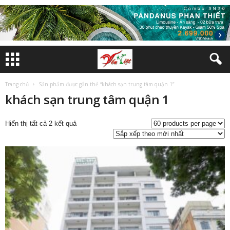
Trang chủ
Sản phẩm được gắn thẻ “khách sạn trung tâm quận 1”
khách sạn trung tâm quận 1
Đã
Hiển thị tất cả 2 kết quả
sắp
xếp
theo
mới
nhất