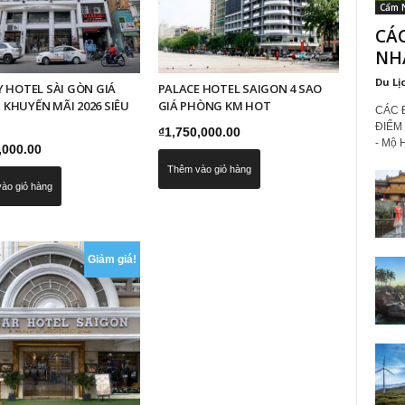
Cẩm 
CÁ
NH
Du Lị
Y HOTEL SÀI GÒN GIÁ
PALACE HOTEL SAIGON 4 SAO
KHUYẾN MÃI 2026 SIÊU
GIÁ PHÒNG KM HOT
CÁC 
ĐIỂM
₫
1,750,000.00
- Mộ 
,000.00
Thêm vào giỏ hàng
ào giỏ hàng
Giảm giá!