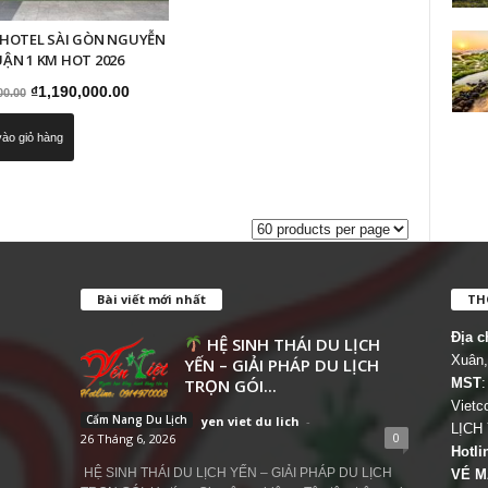
 HOTEL SÀI GÒN NGUYỄN
ẬN 1 KM HOT 2026
Giá
Giá
₫
1,190,000.00
00.00
gốc
hiện
ào giỏ hàng
là:
tại
₫1,500,000.00.
là:
₫1,190,000.00.
Bài viết mới nhất
THÔ
Địa c
HỆ SINH THÁI DU LỊCH
Xuân,
YẾN – GIẢI PHÁP DU LỊCH
TRỌN GÓI...
MST
:
Viet
Cẩm Nang Du Lịch
yen viet du lich
-
LỊCH
0
26 Tháng 6, 2026
Hotli
HỆ SINH THÁI DU LỊCH YẾN – GIẢI PHÁP DU LỊCH
VÉ M