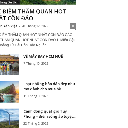
Nang Du Lịch
C ĐIỂM THĂM QUAN HOT
ẤT CÔN ĐẢO
ch Yến Việt
-
28 Tháng 12, 2022
0
ĐIỂM THĂM QUAN HOT NHẤT CÔN ĐẢO CÁC
 THĂM QUAN HOT NHẤT CÔN ĐẢO 1. Miếu Cậu
Hoàng Tử Cải Côn Đảo Nguồn...
VÉ MÁY BAY HCM HUẾ
7 Tháng 10, 2023
Loạt những hòn đảo đẹp như
mơ dành cho mùa hè...
11 Tháng 3, 2023
Cánh đồng quạt gió Tuy
Phong – điểm sống ảo tuyệt...
22 Tháng 2, 2023