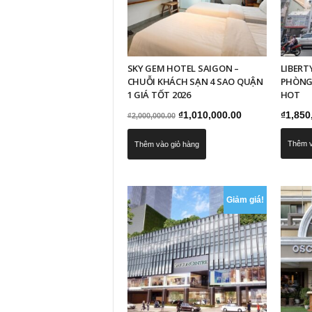
SKY GEM HOTEL SAIGON –
LIBERT
CHUỖI KHÁCH SẠN 4 SAO QUẬN
PHÒNG 
1 GIÁ TỐT 2026
HOT
Giá
Giá
₫
1,010,000.00
₫
1,850
₫
2,000,000.00
gốc
hiện
Thêm v
Thêm vào giỏ hàng
là:
tại
₫2,000,000.00.
là:
₫1,010,000.00.
Giảm giá!