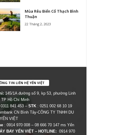
Mùa Rêu Biển Cổ Thạch Bình
Thuận
22 Tháng 2, 2023
NG TIN LIÊN HỆ YẾN VIỆT
hỉ:
145/1A đường số 9, kp 53, phường Linh
 TP Hồ Chí Minh
 0311 841 453 –
STK
: 0251 002 68 10 19
combank CN Bình Tây-CÔNG TY TNHH DU
 YẾN VIỆT
ne
: 0914 970 008 – 08 666 70 147 ms Yến
ÁY BAY YẾN VIỆT – HOTLINE:
0914 970