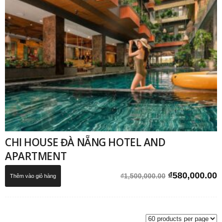
CHI HOUSE ĐÀ NẴNG HOTEL AND
APARTMENT
Giá
G
₫
580,000.00
₫
1,500,000.00
Thêm vào giỏ hàng
gốc
h
là:
t
₫1,500,000.0
l