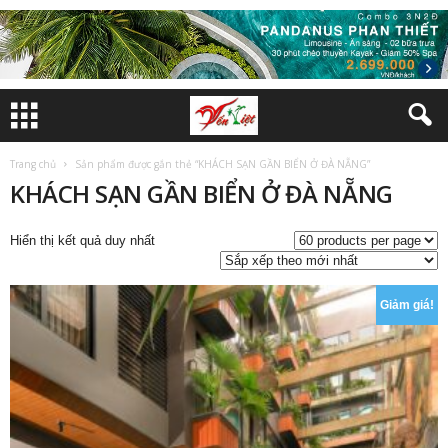
Trang chủ
Sản phẩm được gắn thẻ “KHÁCH SẠN GẦN BIỂN Ở ĐÀ NẴNG”
KHÁCH SẠN GẦN BIỂN Ở ĐÀ NẴNG
Hiển thị kết quả duy nhất
Giảm giá!