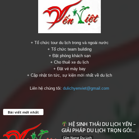
+ Tổ chức tour du lịch trong và ngoài nước
+ Tổ chức team building
+ Đặt phòng khách sạn
+ Cho thuê xe du lịch
+ Đặt vé máy bay
+ Cập nhật tin tức, sự kiện mới nhất về du lịch
Liên hệ chúng tôi:
dulichyenviet@gmail.com
Bài viết mới nhất
HỆ SINH THÁI DU LỊCH YẾN –
GIẢI PHÁP DU LỊCH TRỌN GÓI...
Cẩm Nang Du Lịch