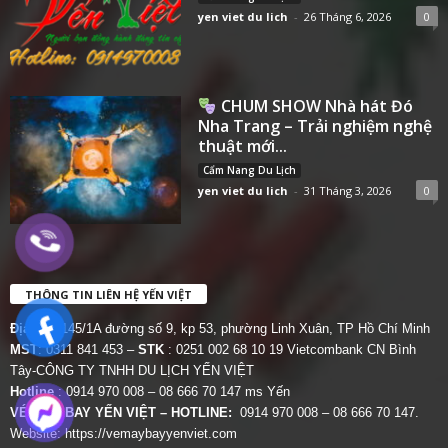
yen viet du lich
-
26 Tháng 6, 2026
0
CHUM SHOW Nhà hát Đó
Nha Trang – Trải nghiệm nghệ
thuật mới...
Cẩm Nang Du Lịch
yen viet du lich
-
31 Tháng 3, 2026
0
THÔNG TIN LIÊN HỆ YẾN VIỆT
Địa chỉ:
145/1A đường số 9, kp 53, phường Linh Xuân, TP Hồ Chí Minh
MST
: 0311 841 453 –
STK
: 0251 002 68 10 19 Vietcombank CN Bình
Tây-CÔNG TY TNHH DU LỊCH YẾN VIỆT
Hotline
: 0914 970 008 – 08 666 70 147 ms Yến
VÉ MÁY BAY YẾN VIỆT – HOTLINE:
0914 970 008 – 08 666 70 147.
Website:
https://vemaybayyenviet.com