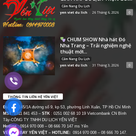
Cẩm Nang Du Lịch
yen viet du lich
-
26 Tháng 6, 2026
0
CHUM SHOW Nhà hát Đó
Nha Trang – Trải nghiệm nghệ
thuật mới...
Cẩm Nang Du Lịch
yen viet du lich
-
31 Tháng 3, 2026
0
THÔNG TIN LIÊN HỆ YẾN VIỆT
Địa chỉ:
145/1A đường số 9, kp 53, phường Linh Xuân, TP Hồ Chí Minh
MST
: 0311 841 453 –
STK
: 0251 002 68 10 19 Vietcombank CN Bình
Tây-CÔNG TY TNHH DU LỊCH YẾN VIỆT
Hotline
: 0914 970 008 – 08 666 70 147 ms Yến
VÉ MÁY BAY YẾN VIỆT – HOTLINE:
0914 970 008 – 08 666 70 147.