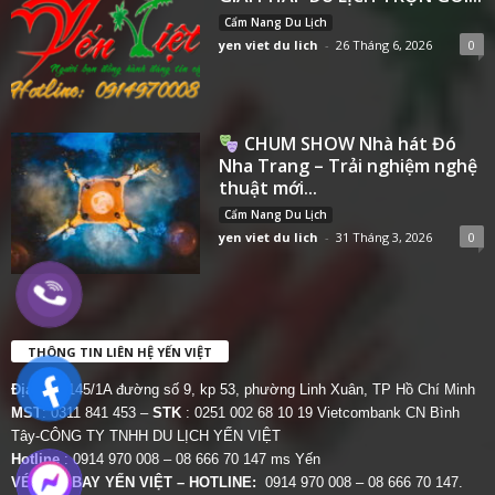
Cẩm Nang Du Lịch
yen viet du lich
-
26 Tháng 6, 2026
0
CHUM SHOW Nhà hát Đó
Nha Trang – Trải nghiệm nghệ
thuật mới...
Cẩm Nang Du Lịch
yen viet du lich
-
31 Tháng 3, 2026
0
THÔNG TIN LIÊN HỆ YẾN VIỆT
Địa chỉ:
145/1A đường số 9, kp 53, phường Linh Xuân, TP Hồ Chí Minh
MST
: 0311 841 453 –
STK
: 0251 002 68 10 19 Vietcombank CN Bình
Tây-CÔNG TY TNHH DU LỊCH YẾN VIỆT
Hotline
: 0914 970 008 – 08 666 70 147 ms Yến
VÉ MÁY BAY YẾN VIỆT – HOTLINE:
0914 970 008 – 08 666 70 147.