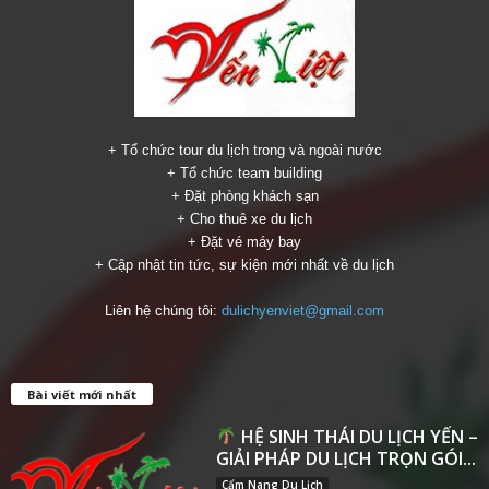
+ Tổ chức tour du lịch trong và ngoài nước
+ Tổ chức team building
+ Đặt phòng khách sạn
+ Cho thuê xe du lịch
+ Đặt vé máy bay
+ Cập nhật tin tức, sự kiện mới nhất về du lịch
Liên hệ chúng tôi:
dulichyenviet@gmail.com
Bài viết mới nhất
HỆ SINH THÁI DU LỊCH YẾN –
GIẢI PHÁP DU LỊCH TRỌN GÓI...
Cẩm Nang Du Lịch