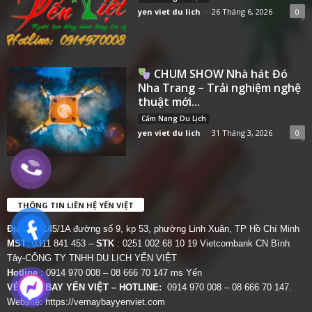
yen viet du lich
-
26 Tháng 6, 2026
0
CHUM SHOW Nhà hát Đó
Nha Trang – Trải nghiệm nghệ
thuật mới...
Cẩm Nang Du Lịch
yen viet du lich
-
31 Tháng 3, 2026
0
THÔNG TIN LIÊN HỆ YẾN VIỆT
Địa chỉ:
145/1A đường số 9, kp 53, phường Linh Xuân, TP Hồ Chí Minh
MST
: 0311 841 453 –
STK
: 0251 002 68 10 19 Vietcombank CN Bình
Tây-CÔNG TY TNHH DU LỊCH YẾN VIỆT
Hotline
: 0914 970 008 – 08 666 70 147 ms Yến
VÉ MÁY BAY YẾN VIỆT – HOTLINE:
0914 970 008 – 08 666 70 147.
Website:
https://vemaybayyenviet.com