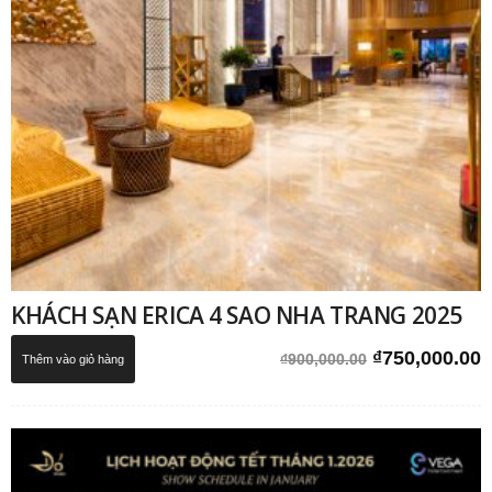
KHÁCH SẠN ERICA 4 SAO NHA TRANG 2025
Giá
G
₫
750,000.00
₫
900,000.00
Thêm vào giỏ hàng
gốc
h
là:
t
₫900,000.00.
l
₫