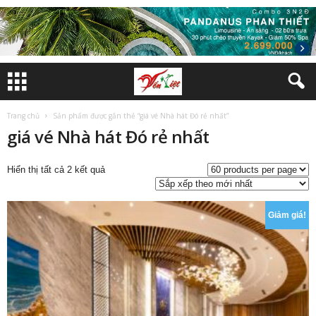
Trang chủ
Sản phẩm được gắn thẻ “giá vé Nhà hát Đó rẻ nhất”
giá vé Nhà hát Đó rẻ nhất
Đã
Hiển thị tất cả 2 kết quả
sắp
xếp
theo
Giảm giá!
mới
nhất