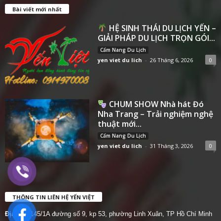
Bài viết mới nhất
HỆ SINH THÁI DU LỊCH YẾN –
GIẢI PHÁP DU LỊCH TRỌN GÓI...
Cẩm Nang Du Lịch
yen viet du lich
-
26 Tháng 6, 2026
0
CHUM SHOW Nhà hát Đó
Nha Trang – Trải nghiệm nghệ
thuật mới...
Cẩm Nang Du Lịch
yen viet du lich
-
31 Tháng 3, 2026
0
THÔNG TIN LIÊN HỆ YẾN VIỆT
Địa chỉ:
145/1A đường số 9, kp 53, phường Linh Xuân, TP Hồ Chí Minh