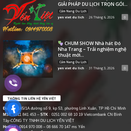
GIẢI PHÁP DU LỊCH TRỌN GÓI...
Cẩm Nang Du Lịch
yen viet du lich
-
26 Tháng 6, 2026
0
CHUM SHOW Nhà hát Đó
Nha Trang – Trải nghiệm nghệ
thuật mới...
Cẩm Nang Du Lịch
yen viet du lich
-
31 Tháng 3, 2026
0
THÔNG TIN LIÊN HỆ YẾN VIỆT
Địa chỉ:
145/1A đường số 9, kp 53, phường Linh Xuân, TP Hồ Chí Minh
MST
: 0311 841 453 –
STK
: 0251 002 68 10 19 Vietcombank CN Bình
Tây-CÔNG TY TNHH DU LỊCH YẾN VIỆT
Hotline
: 0914 970 008 – 08 666 70 147 ms Yến