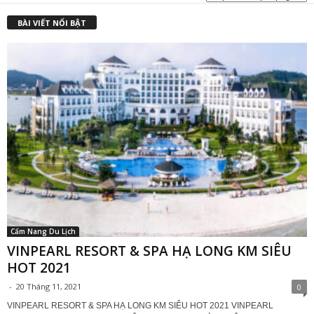
₫
BÀI VIẾT NỔI BẬT
Cẩm Nang Du Lịch
VINPEARL RESORT & SPA HẠ LONG KM SIÊU
HOT 2021
-
20 Tháng 11, 2021
0
VINPEARL RESORT & SPA HẠ LONG KM SIÊU HOT 2021 VINPEARL