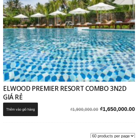
ELWOOD PREMIER RESORT COMBO 3N2D
GIÁ RẺ
Giá
G
₫
1,650,000.00
₫
1,900,000.00
Thêm vào giỏ hàng
gốc
h
là:
t
₫1,900,000.00.
l