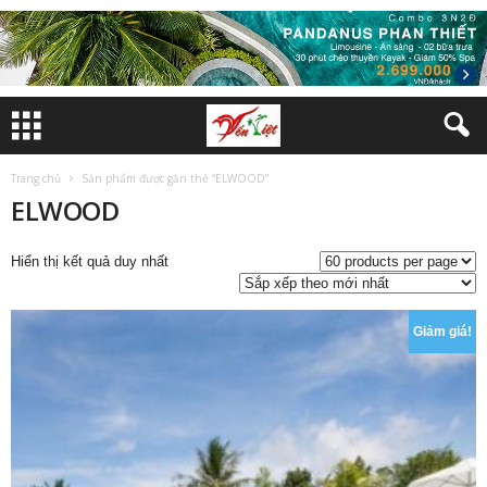
Trang chủ
Sản phẩm được gắn thẻ “ELWOOD”
ELWOOD
Hiển thị kết quả duy nhất
Giảm giá!