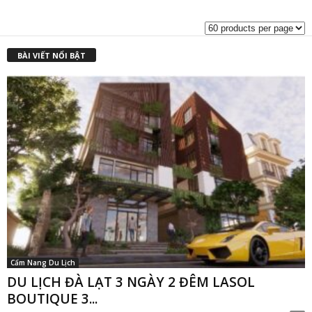
là:
t
₫1,900,000.00.
l
₫
BÀI VIẾT NỔI BẬT
Cẩm Nang Du Lịch
DU LỊCH ĐÀ LẠT 3 NGÀY 2 ĐÊM LASOL
BOUTIQUE 3...