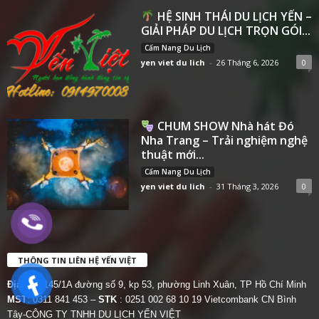
HỆ SINH THÁI DU LỊCH YẾN –
GIẢI PHÁP DU LỊCH TRỌN GÓI...
Cẩm Nang Du Lịch
yen viet du lich
-
26 Tháng 6, 2026
0
CHUM SHOW Nhà hát Đó
Nha Trang – Trải nghiệm nghệ
thuật mới...
Cẩm Nang Du Lịch
yen viet du lich
-
31 Tháng 3, 2026
0
THÔNG TIN LIÊN HỆ YẾN VIỆT
Địa chỉ:
145/1A đường số 9, kp 53, phường Linh Xuân, TP Hồ Chí Minh
MST
: 0311 841 453 –
STK
: 0251 002 68 10 19 Vietcombank CN Bình
Tây-CÔNG TY TNHH DU LỊCH YẾN VIỆT