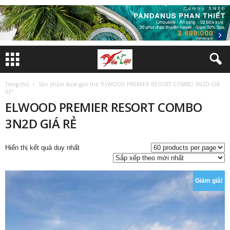
Trang chủ
Sản phẩm được gắn thẻ “ELWOOD PREMIER RESORT COMBO 3N2D GIÁ
RẺ”
ELWOOD PREMIER RESORT COMBO
3N2D GIÁ RẺ
Hiển thị kết quả duy nhất
Giảm giá!