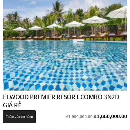
ELWOOD PREMIER RESORT COMBO 3N2D
GIÁ RẺ
Giá
G
₫
1,650,000.00
₫
1,900,000.00
Thêm vào giỏ hàng
gốc
h