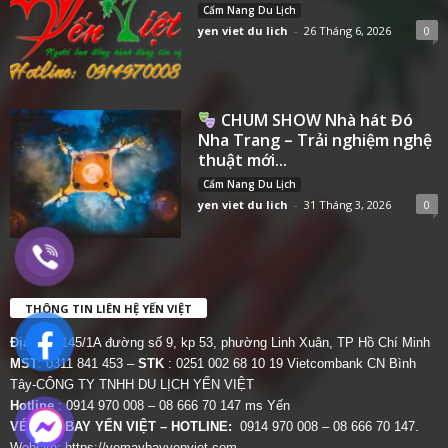
Cẩm Nang Du Lịch
yen viet du lich
-
26 Tháng 6, 2026
0
CHUM SHOW Nhà hát Đó
Nha Trang – Trải nghiệm nghệ
thuật mới...
Cẩm Nang Du Lịch
yen viet du lich
-
31 Tháng 3, 2026
0
THÔNG TIN LIÊN HỆ YẾN VIỆT
Địa chỉ:
145/1A đường số 9, kp 53, phường Linh Xuân, TP Hồ Chí Minh
MST
: 0311 841 453 –
STK
: 0251 002 68 10 19 Vietcombank CN Bình
Tây-CÔNG TY TNHH DU LỊCH YẾN VIỆT
Hotline
: 0914 970 008 – 08 666 70 147 ms Yến
VÉ MÁY BAY YẾN VIỆT – HOTLINE:
0914 970 008 – 08 666 70 147.
Website:
https://vemaybayyenviet.com