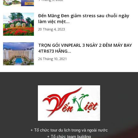
Đến Măng Đen giảm stress sau chuỗi ngày
làm việc mệt...
20 Tháng 4, 2023
TRỌN GÓI VINPEARL 3 NGÀY 2 ĐÊM MÁY BAY
4TR673 HẰNG...
26 Tháng 10, 2021
+ Tổ chức tour du lịch trong và ngoài nước
+ Tổ chức team building