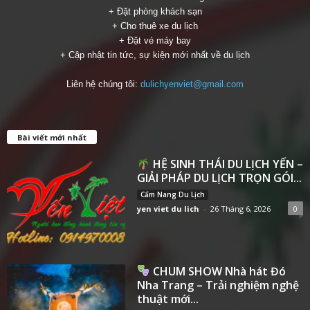
+ Đặt phòng khách sạn
+ Cho thuê xe du lịch
+ Đặt vé máy bay
+ Cập nhật tin tức, sự kiện mới nhất về du lịch
Liên hệ chúng tôi:
dulichyenviet@gmail.com
Bài viết mới nhất
HỆ SINH THÁI DU LỊCH YẾN –
GIẢI PHÁP DU LỊCH TRỌN GÓI...
Cẩm Nang Du Lịch
yen viet du lich
-
26 Tháng 6, 2026
0
CHUM SHOW Nhà hát Đó
Nha Trang – Trải nghiệm nghệ
thuật mới...