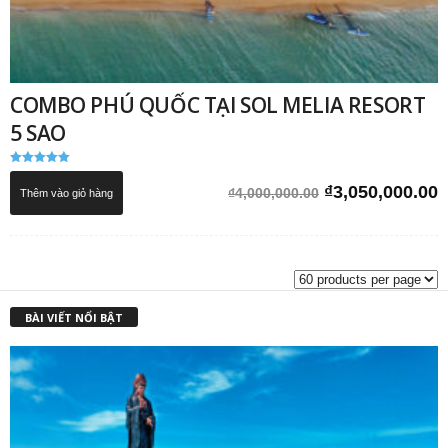
COMBO PHÚ QUỐC TẠI SOL MELIA RESORT
5 SAO
Được xếp
hạng
Giá
G
₫
3,050,000.00
₫
4,000,000.00
Thêm vào giỏ hàng
5.00
5 sao
gốc
h
là:
t
₫4,000,000.00.
l
₫
BÀI VIẾT NỔI BẬT