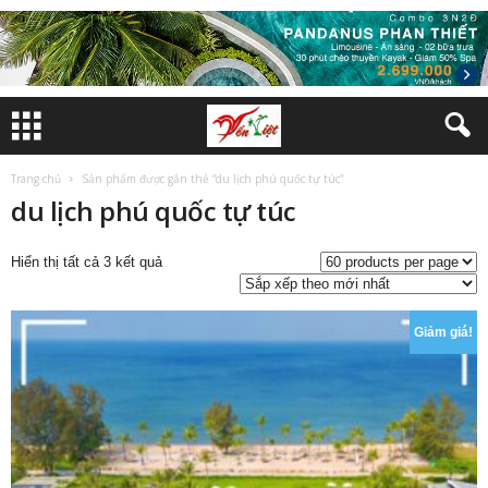
Trang chủ
Sản phẩm được gắn thẻ “du lịch phú quốc tự túc”
du lịch phú quốc tự túc
Đã
Hiển thị tất cả 3 kết quả
sắp
xếp
theo
Giảm giá!
mới
nhất