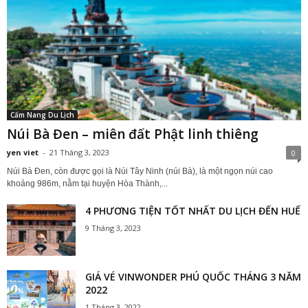
Cẩm Nang Du Lịch
Núi Bà Đen – miên đất Phật linh thiêng
yen viet
-
21 Tháng 3, 2023
0
Núi Bà Đen, còn được gọi là Núi Tây Ninh (núi Bà), là một ngọn núi cao
khoảng 986m, nằm tại huyện Hòa Thành,...
4 PHƯƠNG TIỆN TỐT NHẤT DU LỊCH ĐẾN HUẾ
9 Tháng 3, 2023
GIÁ VÉ VINWONDER PHÚ QUỐC THÁNG 3 NĂM
2022
1 Tháng 3, 2022