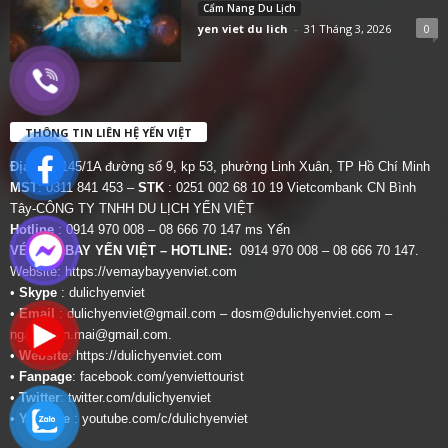
Cẩm Nang Du Lịch
yen viet du lich
-
31 Tháng 3, 2026
0
THÔNG TIN LIÊN HỆ YẾN VIỆT
Địa chỉ:
145/1A đường số 9, kp 53, phường Linh Xuân, TP Hồ Chí Minh
MST
: 0311 841 453 –
STK
: 0251 002 68 10 19 Vietcombank CN Bình
Tây-CÔNG TY TNHH DU LỊCH YẾN VIỆT
Hotline
: 0914 970 008 – 08 666 70 147 ms Yến
VÉ MÁY BAY YẾN VIỆT – HOTLINE:
0914 970 008 – 08 666 70 147.
Website:
https://vemaybayyenviet.com
•
Skype
: dulichyenviet
•
Email
:
dulichyenviet@gmail.com
–
dosm@dulichyenviet.com
–
ngan.phan.mai@gmail.com
.
•
Website
:
https://dulichyenviet.com
•
Fanpage
:
facebook.com/yenviettourist
•
Twitter
:
twitter.com/dulichyenviet
•
Youtube
:
youtube.com/c/dulichyenviet