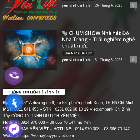
yen viet du lich
-
26 Tháng 6, 2026
0
CHUM SHOW Nhà hát Đó
Nha Trang – Trải nghiệm nghệ
thuật mới...
Cẩm Nang Du Lịch
yen viet du lich
-
31 Tháng 3, 2026
0
THÔNG TIN LIÊN HỆ YẾN VIỆT
Địa chỉ:
145/1A đường số 9, kp 53, phường Linh Xuân, TP Hồ Chí Minh
MST
: 0311 841 453 –
STK
: 0251 002 68 10 19 Vietcombank CN Bình
Tây-CÔNG TY TNHH DU LỊCH YẾN VIỆT
Hotline
: 0914 970 008 – 08 666 70 147 ms Yến
VÉ MÁY BAY YẾN VIỆT – HOTLINE:
0914 970 008 – 08 666 70 147.
Website:
https://vemaybayyenviet.com