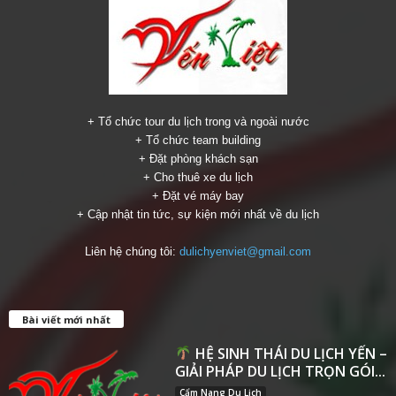
+ Tổ chức tour du lịch trong và ngoài nước
+ Tổ chức team building
+ Đặt phòng khách sạn
+ Cho thuê xe du lịch
+ Đặt vé máy bay
+ Cập nhật tin tức, sự kiện mới nhất về du lịch
Liên hệ chúng tôi:
dulichyenviet@gmail.com
Bài viết mới nhất
HỆ SINH THÁI DU LỊCH YẾN –
GIẢI PHÁP DU LỊCH TRỌN GÓI...
Cẩm Nang Du Lịch