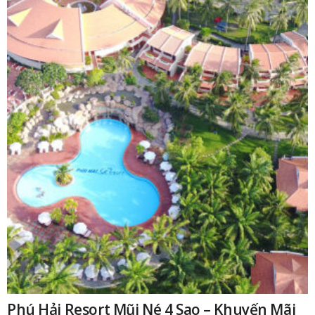
Phú Hải Resort Mũi Né 4 Sao – Khuyến Mãi