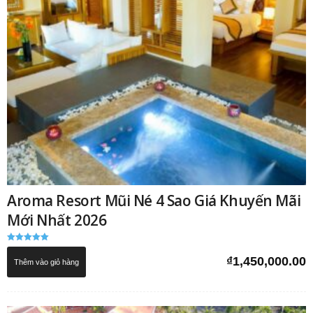
Aroma Resort Mũi Né 4 Sao Giá Khuyến Mãi
Mới Nhất 2026
Được xếp
hạng
₫
1,450,000.00
Thêm vào giỏ hàng
5.00
5 sao