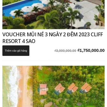
VOUCHER MŨI NÉ 3 NGÀY 2 ĐÊM 2023 CLIFF
RESORT 4 SAO
Giá
G
₫
1,750,000.00
₫
3,000,000.00
Thêm vào giỏ hàng
gốc
h
là:
t
₫3,000,000.00.
l
₫