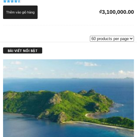
Được xếp
hạng
₫
3,100,000.00
Thêm vào giỏ hàng
4.50
5 sao
BÀI VIẾT NỔI BẬT