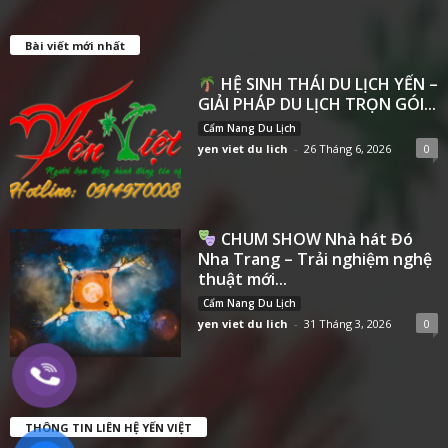
Bài viết mới nhất
HỆ SINH THÁI DU LỊCH YẾN –
GIẢI PHÁP DU LỊCH TRỌN GÓI...
Cẩm Nang Du Lịch
yen viet du lich
-
26 Tháng 6, 2026
0
CHUM SHOW Nhà hát Đó
Nha Trang – Trải nghiệm nghệ
thuật mới...
Cẩm Nang Du Lịch
yen viet du lich
-
31 Tháng 3, 2026
0
THÔNG TIN LIÊN HỆ YẾN VIỆT