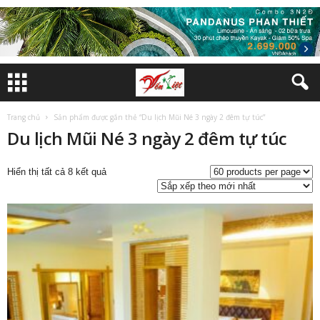
Trang chủ
Sản phẩm được gắn thẻ “Du lịch Mũi Né 3 ngày 2 đêm tự túc”
Du lịch Mũi Né 3 ngày 2 đêm tự túc
Đã
Hiển thị tất cả 8 kết quả
sắp
xếp
theo
mới
nhất