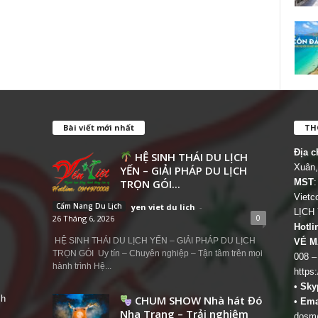
Bài viết mới nhất
THÔ
Địa c
HỆ SINH THÁI DU LỊCH
Xuân,
YẾN – GIẢI PHÁP DU LỊCH
TRỌN GÓI...
MST
:
Viet
Cẩm Nang Du Lịch
yen viet du lich
-
LỊCH
0
26 Tháng 6, 2026
Hotli
HỆ SINH THÁI DU LỊCH YẾN – GIẢI PHÁP DU LỊCH
VÉ M
TRỌN GÓI Uy tín – Chuyên nghiệp – Tận tâm trên mọi
008 –
hành trình Hệ...
https
•
Sky
ch
CHUM SHOW Nhà hát Đó
•
Ema
Nha Trang – Trải nghiệm
dosm@