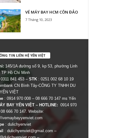
VÉ MÁY BAY HCM CÔN ĐẢO
7 Tháng 10, 2023
NG TIN LIÊN HỆ YẾN VIỆT
hỉ:
145/1A đường số 9, kp 53, phường Linh
 TP Hồ Chí Minh
 0311 841 453 –
STK
: 0251 002 68 10 19
combank CN Bình Tây-CÔNG TY TNHH DU
 YẾN VIỆT
ne
: 0914 970 008 – 08 666 70 147 ms Yến
ÁY BAY YẾN VIỆT – HOTLINE:
0914 970
 08 666 70 147. Website:
://vemaybayyenviet.com
pe
: dulichyenviet
il
:
dulichyenviet@gmail.com
–
dulichyenviet.com
–