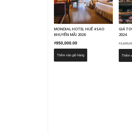
MONDIAL HOTEL HUẾ 4 SAO
GIÁ TO
KHUYẾN MÃI 2026
2024
₫
950,000.00
₫
1,500,0
Thêm vào giỏ hàng
Thêm v