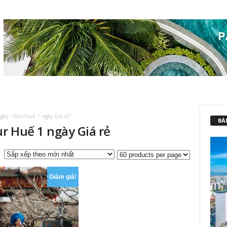
ày - Tour Huế 1 ngày Giá rẻ”
BÀI
ur Huế 1 ngày Giá rẻ
Giảm giá!