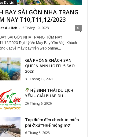
Vụ Du Lịch
H BAY SÀI GÒN NHA TRANG
 NAY T10,T11,12/2023
iet du lich
-
5 Tháng 10, 2023
0
 BAY SÀI GÒN NHA TRANG HÔM NAY
11,12/2023 Đại Lý Vé Máy Bay Yến Việt Khách
ng đặt vé máy bay trên web online...
GIÁ PHÒNG KHÁCH SẠN
QUEEN ANN HOTEL 5 SAO
2023
31 Tháng 12, 2021
HỆ SINH THÁI DU LỊCH
YẾN – GIẢI PHÁP DU...
26 Tháng 6, 2026
Top điểm đến check-in miễn
phí ở xứ “Huế mộng mơ”
6 Tháng 3, 2023