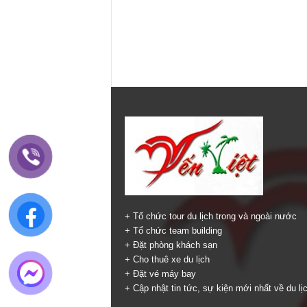
+ Tổ chức tour du lịch trong và ngoài nước
+ Tổ chức team building
+ Đặt phòng khách sạn
+ Cho thuê xe du lịch
+ Đặt vé máy bay
+ Cập nhật tin tức, sự kiện mới nhất về du lị