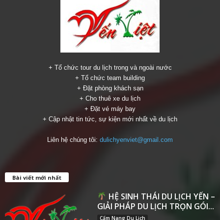
+ Tổ chức tour du lịch trong và ngoài nước
+ Tổ chức team building
+ Đặt phòng khách sạn
+ Cho thuê xe du lịch
+ Đặt vé máy bay
+ Cập nhật tin tức, sự kiện mới nhất về du lịch
Liên hệ chúng tôi:
dulichyenviet@gmail.com
Bài viết mới nhất
HỆ SINH THÁI DU LỊCH YẾN –
GIẢI PHÁP DU LỊCH TRỌN GÓI...
Cẩm Nang Du Lịch