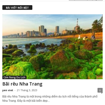
₫
BÀI VIẾT NỔI BẬT
Cẩm Nang Du Lịch
Bãi rêu Nha Trang
yen viet
-
21 Tháng 3, 2023
0
Bãi rêu Nha Trang là một trong những điểm du lịch nổi tiếng của thành phố
Nha Trang. Đây là một bãi biển đẹp...