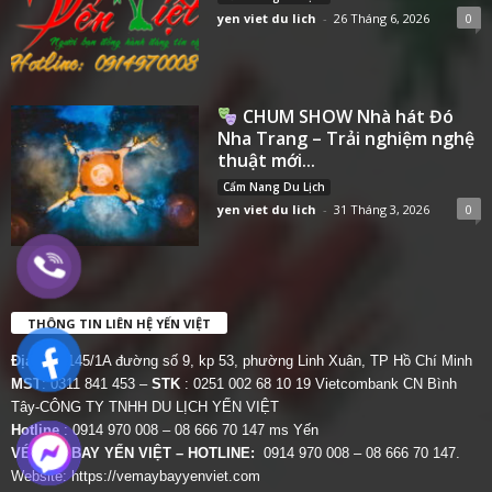
yen viet du lich
-
26 Tháng 6, 2026
0
CHUM SHOW Nhà hát Đó
Nha Trang – Trải nghiệm nghệ
thuật mới...
Cẩm Nang Du Lịch
yen viet du lich
-
31 Tháng 3, 2026
0
THÔNG TIN LIÊN HỆ YẾN VIỆT
Địa chỉ:
145/1A đường số 9, kp 53, phường Linh Xuân, TP Hồ Chí Minh
MST
: 0311 841 453 –
STK
: 0251 002 68 10 19 Vietcombank CN Bình
Tây-CÔNG TY TNHH DU LỊCH YẾN VIỆT
Hotline
: 0914 970 008 – 08 666 70 147 ms Yến
VÉ MÁY BAY YẾN VIỆT – HOTLINE:
0914 970 008 – 08 666 70 147.
Website:
https://vemaybayyenviet.com