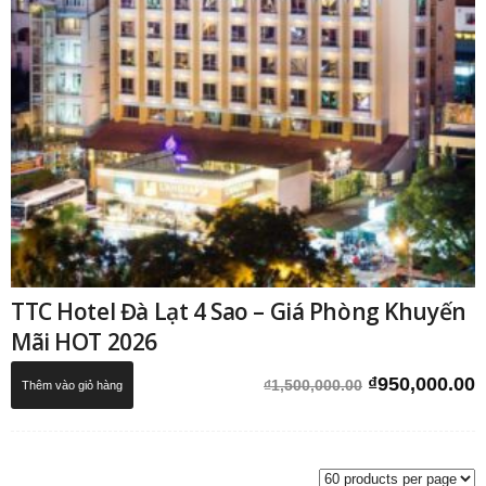
TTC Hotel Đà Lạt 4 Sao – Giá Phòng Khuyến
Mãi HOT 2026
Giá
G
₫
950,000.00
₫
1,500,000.00
Thêm vào giỏ hàng
gốc
h
là:
t
₫1,500,000.0
l