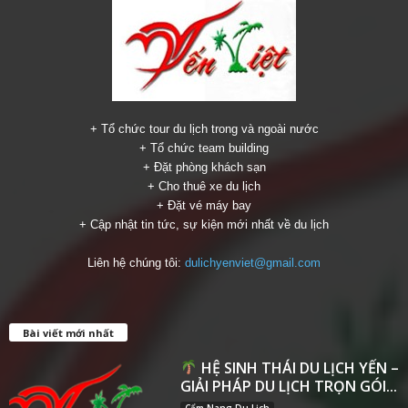
+ Tổ chức tour du lịch trong và ngoài nước
+ Tổ chức team building
+ Đặt phòng khách sạn
+ Cho thuê xe du lịch
+ Đặt vé máy bay
+ Cập nhật tin tức, sự kiện mới nhất về du lịch
Liên hệ chúng tôi:
dulichyenviet@gmail.com
Bài viết mới nhất
HỆ SINH THÁI DU LỊCH YẾN –
GIẢI PHÁP DU LỊCH TRỌN GÓI...
Cẩm Nang Du Lịch