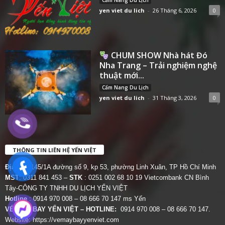
yen viet du lich
-
26 Tháng 6, 2026
0
CHUM SHOW Nhà hát Đó
Nha Trang – Trải nghiệm nghệ
thuật mới...
Cẩm Nang Du Lịch
yen viet du lich
-
31 Tháng 3, 2026
0
THÔNG TIN LIÊN HỆ YẾN VIỆT
Địa chỉ:
145/1A đường số 9, kp 53, phường Linh Xuân, TP Hồ Chí Minh
MST
: 0311 841 453 –
STK
: 0251 002 68 10 19 Vietcombank CN Bình
Tây-CÔNG TY TNHH DU LỊCH YẾN VIỆT
Hotline
: 0914 970 008 – 08 666 70 147 ms Yến
VÉ MÁY BAY YẾN VIỆT – HOTLINE:
0914 970 008 – 08 666 70 147.
Website:
https://vemaybayyenviet.com