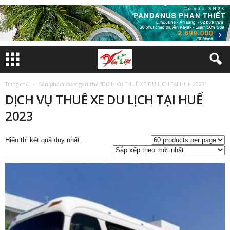
Trang chủ
Sản phẩm được gắn thẻ “DỊCH VỤ THUÊ XE DU LỊCH TẠI HUẾ 2023”
DỊCH VỤ THUÊ XE DU LỊCH TẠI HUẾ
2023
Hiển thị kết quả duy nhất