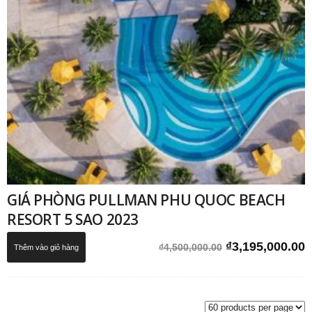
GIÁ PHÒNG PULLMAN PHU QUOC BEACH
RESORT 5 SAO 2023
Giá
G
₫
3,195,000.00
₫
4,500,000.00
Thêm vào giỏ hàng
gốc
h
là:
t
₫4,500,000.00.
l