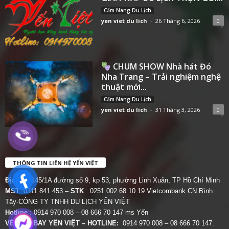
Cẩm Nang Du Lịch
yen viet du lich
-
26 Tháng 6, 2026
0
CHUM SHOW Nhà hát Đó
Nha Trang – Trải nghiệm nghệ
thuật mới...
Cẩm Nang Du Lịch
yen viet du lich
-
31 Tháng 3, 2026
0
THÔNG TIN LIÊN HỆ YẾN VIỆT
Địa chỉ:
145/1A đường số 9, kp 53, phường Linh Xuân, TP Hồ Chí Minh
MST
: 0311 841 453 –
STK
: 0251 002 68 10 19 Vietcombank CN Bình
Tây-CÔNG TY TNHH DU LỊCH YẾN VIỆT
Hotline
: 0914 970 008 – 08 666 70 147 ms Yến
VÉ MÁY BAY YẾN VIỆT – HOTLINE:
0914 970 008 – 08 666 70 147.