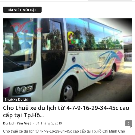
₫
BÀI VIẾT NỔI BẬT
Thuê Xe Du Lịch
Cho thuê xe du lịch từ 4-7-9-16-29-34-45c cao
cấp tại Tp.Hồ...
Du Lịch Yến Việt
-
31 Tháng 5, 2019
0
Cho thuê xe du lịch từ 4-7-9-16-29-34-45c cao cấp tại Tp.Hồ Chí Minh Cho