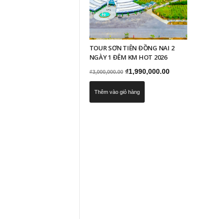
TOUR SƠN TIÊN ĐỒNG NAI 2
NGÀY 1 ĐÊM KM HOT 2026
Giá
Giá
₫
1,990,000.00
₫
3,000,000.00
gốc
hiện
Thêm vào giỏ hàng
là:
tại
₫3,000,000.00.
là:
₫1,990,000.00.