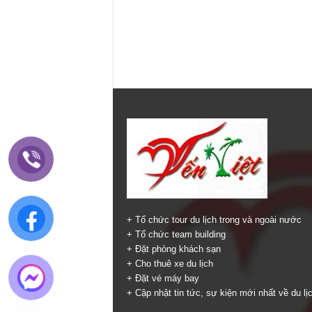
+ Tổ chức tour du lịch trong và ngoài nước
+ Tổ chức team building
+ Đặt phòng khách sạn
+ Cho thuê xe du lịch
+ Đặt vé máy bay
+ Cập nhật tin tức, sự kiện mới nhất về du lị