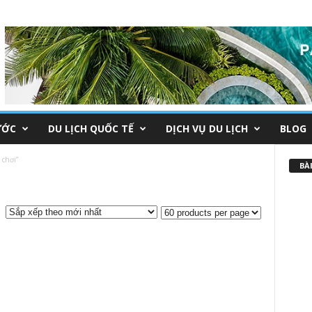
ƯỚC
DU LỊCH QUỐC TẾ
DỊCH VỤ DU LỊCH
BLOG
 chơi”
BÀI