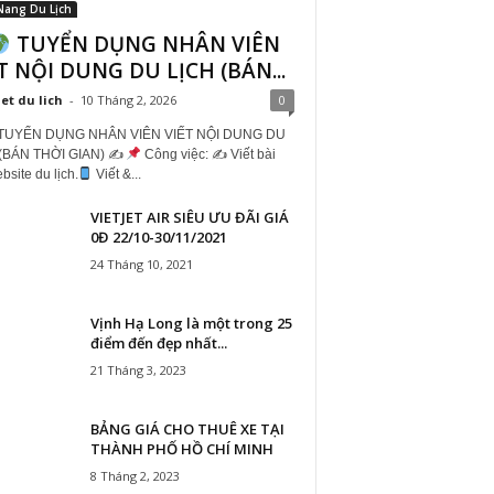
Nang Du Lịch
TUYỂN DỤNG NHÂN VIÊN
T NỘI DUNG DU LỊCH (BÁN...
iet du lich
-
10 Tháng 2, 2026
0
TUYỂN DỤNG NHÂN VIÊN VIẾT NỘI DUNG DU
(BÁN THỜI GIAN) ✍
Công việc: ✍
Viết bài
site du lịch.
Viết &...
VIETJET AIR SIÊU ƯU ĐÃI GIÁ
0Đ 22/10-30/11/2021
24 Tháng 10, 2021
Vịnh Hạ Long là một trong 25
điểm đến đẹp nhất...
21 Tháng 3, 2023
BẢNG GIÁ CHO THUÊ XE TẠI
THÀNH PHỐ HỒ CHÍ MINH
8 Tháng 2, 2023