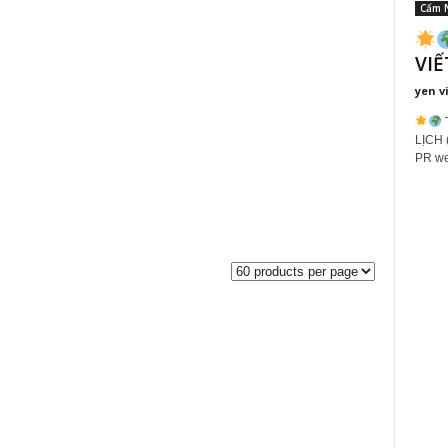
Cẩm 
VIẾ
yen v
LỊCH 
PR web