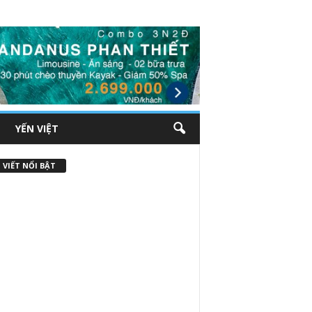
YẾN VIỆT
 VIẾT NỔI BẬT