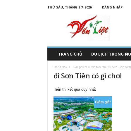
THỨ SÁU, THÁNG 8 7, 2026
ĐĂNG NHẬP
D
u
L
ị
c
h
Y
TRANG CHỦ
DU LỊCH TRONG N
ế
n
Trang chủ
Sản phẩm được gắn thẻ “đi Sơn Tiên có gì
V
đi Sơn Tiên có gì chơi
i
ệ
t
Hiển thị kết quả duy nhất
Giảm giá!