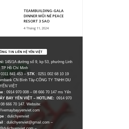
TEAMBUILDING-GALA
DINNER MŨI NÉ PEACE
RESORT 3 SAO
4 Tháng 11, 2024
NG TIN LIÊN HỆ YẾN VIỆT
hỉ:
145/1A đường số 9, kp 53, phường Linh
 TP Hồ Chí Minh
 0311 841 453 –
STK
: 0251 002 68 10 19
combank CN Bình Tây-CÔNG TY TNHH DU
 YẾN VIỆT
ne
: 0914 970 008 – 08 666 70 147 ms Yến
ÁY BAY YẾN VIỆT – HOTLINE:
0914 970
 08 666 70 147. Website:
://vemaybayyenviet.com
pe
: dulichyenviet
il
:
dulichyenviet@gmail.com
–
dulichyenviet.com
–