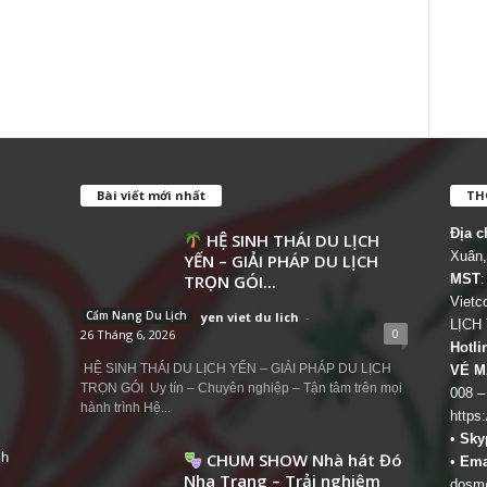
Bài viết mới nhất
THÔ
Địa c
HỆ SINH THÁI DU LỊCH
Xuân,
YẾN – GIẢI PHÁP DU LỊCH
TRỌN GÓI...
MST
:
Viet
Cẩm Nang Du Lịch
yen viet du lich
-
LỊCH
0
26 Tháng 6, 2026
Hotli
HỆ SINH THÁI DU LỊCH YẾN – GIẢI PHÁP DU LỊCH
VÉ M
TRỌN GÓI Uy tín – Chuyên nghiệp – Tận tâm trên mọi
008 –
hành trình Hệ...
https
•
Sky
ch
CHUM SHOW Nhà hát Đó
•
Ema
Nha Trang – Trải nghiệm
dosm@