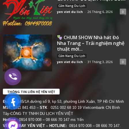
Cẩm Nang Du Lịch
yen viet du lich
-
26 Tháng 6, 2026
0
CHUM SHOW Nhà hát Đó
Nha Trang – Trải nghiệm nghệ
thuật mới...
Cẩm Nang Du Lịch
yen viet du lich
-
31 Tháng 3, 2026
0
THÔNG TIN LIÊN HỆ YẾN VIỆT
Địa chỉ:
145/1A đường số 9, kp 53, phường Linh Xuân, TP Hồ Chí Minh
MST
: 0311 841 453 –
STK
: 0251 002 68 10 19 Vietcombank CN Bình
Tây-CÔNG TY TNHH DU LỊCH YẾN VIỆT
Hotline
: 0914 970 008 – 08 666 70 147 ms Yến
VÉ MÁY BAY YẾN VIỆT – HOTLINE:
0914 970 008 – 08 666 70 147.