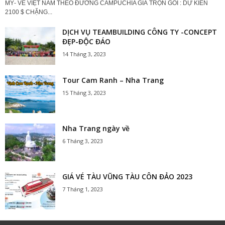
MỸ- VỀ VIỆT NAM THEO ĐƯỜNG CAMPUCHIA GIÁ TRỌN GÓI : DỰ KIẾN
2100 $ CHẶNG...
DỊCH VỤ TEAMBUILDING CÔNG TY -CONCEPT
ĐẸP-ĐỘC ĐÁO
14 Tháng 3, 2023
Tour Cam Ranh – Nha Trang
15 Tháng 3, 2023
Nha Trang ngày về
6 Tháng 3, 2023
GIÁ VÉ TÀU VŨNG TÀU CÔN ĐẢO 2023
7 Tháng 1, 2023