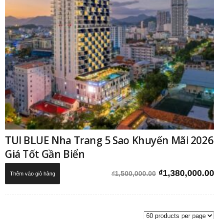
TUI BLUE Nha Trang 5 Sao Khuyến Mãi 2026
Giá Tốt Gần Biển
Giá
G
₫
1,380,000.00
₫
1,500,000.00
Thêm vào giỏ hàng
gốc
h
là:
t
₫1,500,000.00.
l