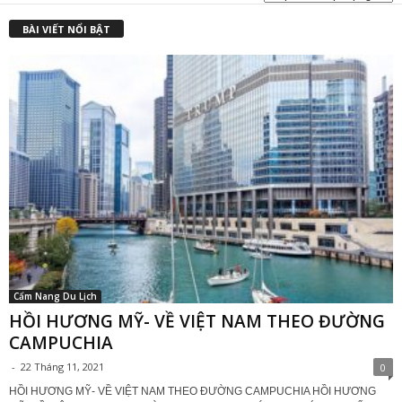
₫
BÀI VIẾT NỔI BẬT
Cẩm Nang Du Lịch
HỒI HƯƠNG MỸ- VỀ VIỆT NAM THEO ĐƯỜNG
CAMPUCHIA
-
22 Tháng 11, 2021
0
HỒI HƯƠNG MỸ- VỀ VIỆT NAM THEO ĐƯỜNG CAMPUCHIA HỒI HƯƠNG