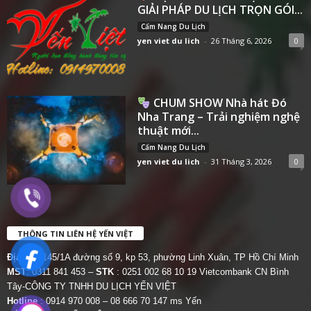
GIẢI PHÁP DU LỊCH TRỌN GÓI...
Cẩm Nang Du Lịch
yen viet du lich
-
26 Tháng 6, 2026
0
CHUM SHOW Nhà hát Đó
Nha Trang – Trải nghiệm nghệ
thuật mới...
Cẩm Nang Du Lịch
yen viet du lich
-
31 Tháng 3, 2026
0
THÔNG TIN LIÊN HỆ YẾN VIỆT
Địa chỉ:
145/1A đường số 9, kp 53, phường Linh Xuân, TP Hồ Chí Minh
MST
: 0311 841 453 –
STK
: 0251 002 68 10 19 Vietcombank CN Bình
Tây-CÔNG TY TNHH DU LỊCH YẾN VIỆT
Hotline
: 0914 970 008 – 08 666 70 147 ms Yến