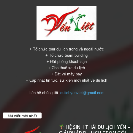
+ Tổ chức tour du lịch trong và ngoài nước
+ Tổ chức team building
+ Đặt phòng khách sạn
+ Cho thuê xe du lịch
+ Đặt vé máy bay
+ Cập nhật tin tức, sự kiện mới nhất về du lịch
Liên hệ chúng tôi:
dulichyenviet@gmail.com
Bài viết mới nhất
HỆ SINH THÁI DU LỊCH YẾN –
GIẢI PHÁP DU LỊCH TRỌN GÓI...