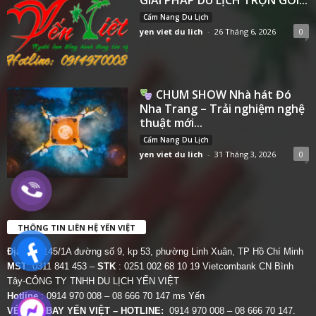
Cẩm Nang Du Lịch
yen viet du lich
-
26 Tháng 6, 2026
0
CHUM SHOW Nhà hát Đó
Nha Trang – Trải nghiệm nghệ
thuật mới...
Cẩm Nang Du Lịch
yen viet du lich
-
31 Tháng 3, 2026
0
THÔNG TIN LIÊN HỆ YẾN VIỆT
Địa chỉ:
145/1A đường số 9, kp 53, phường Linh Xuân, TP Hồ Chí Minh
MST
: 0311 841 453 –
STK
: 0251 002 68 10 19 Vietcombank CN Bình
Tây-CÔNG TY TNHH DU LỊCH YẾN VIỆT
Hotline
: 0914 970 008 – 08 666 70 147 ms Yến
VÉ MÁY BAY YẾN VIỆT – HOTLINE:
0914 970 008 – 08 666 70 147.