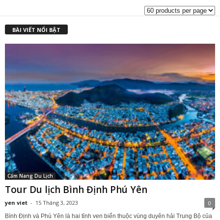
BÀI VIẾT NỔI BẬT
Cẩm Nang Du Lịch
Tour Du lịch Bình Định Phú Yên
yen viet
-
15 Tháng 3, 2023
0
Bình Định và Phú Yên là hai tỉnh ven biển thuộc vùng duyên hải Trung Bộ của