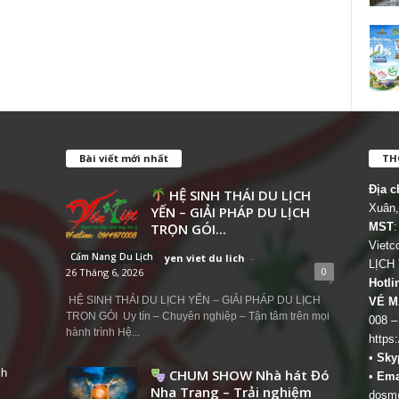
Bài viết mới nhất
THÔ
Địa c
HỆ SINH THÁI DU LỊCH
Xuân,
YẾN – GIẢI PHÁP DU LỊCH
TRỌN GÓI...
MST
:
Viet
Cẩm Nang Du Lịch
yen viet du lich
-
LỊCH
0
26 Tháng 6, 2026
Hotli
HỆ SINH THÁI DU LỊCH YẾN – GIẢI PHÁP DU LỊCH
VÉ M
TRỌN GÓI Uy tín – Chuyên nghiệp – Tận tâm trên mọi
008 –
hành trình Hệ...
https
•
Sky
ch
CHUM SHOW Nhà hát Đó
•
Ema
Nha Trang – Trải nghiệm
dosm@