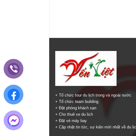
+ Tổ chức tour du lịch trong và ngoài nước
+ Tổ chức team building
+ Đặt phòng khách sạn
+ Cho thuê xe du lịch
+ Đặt vé máy bay
+ Cập nhật tin tức, sự kiện mới nhất về du lị