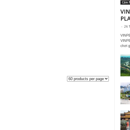
Cẩm 
VIN
PLA
-
26 
VINP
VINP
chơi g