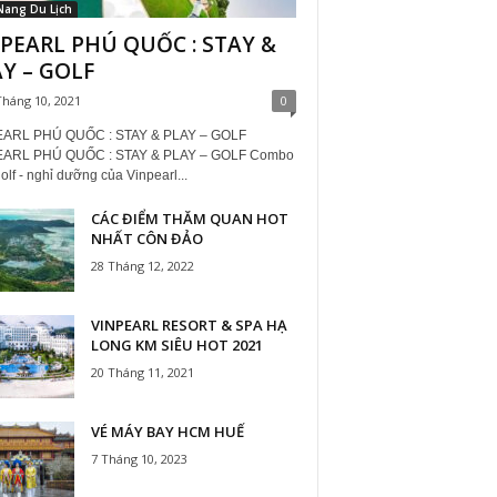
Nang Du Lịch
PEARL PHÚ QUỐC : STAY &
Y – GOLF
Tháng 10, 2021
0
EARL PHÚ QUỐC : STAY & PLAY – GOLF
EARL PHÚ QUỐC : STAY & PLAY – GOLF Combo
olf - nghỉ dưỡng của Vinpearl...
CÁC ĐIỂM THĂM QUAN HOT
NHẤT CÔN ĐẢO
28 Tháng 12, 2022
VINPEARL RESORT & SPA HẠ
LONG KM SIÊU HOT 2021
20 Tháng 11, 2021
VÉ MÁY BAY HCM HUẾ
7 Tháng 10, 2023