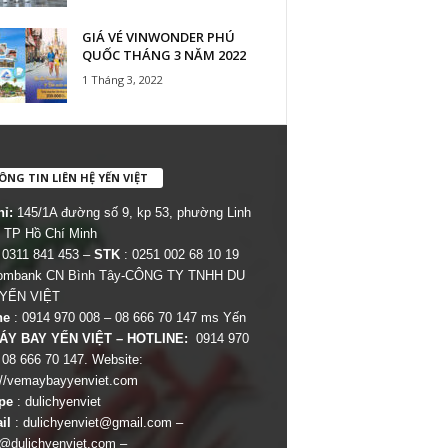
GIÁ VÉ VINWONDER PHÚ
QUỐC THÁNG 3 NĂM 2022
1 Tháng 3, 2022
NG TIN LIÊN HỆ YẾN VIỆT
hỉ:
145/1A đường số 9, kp 53, phường Linh
 TP Hồ Chí Minh
 0311 841 453 –
STK
: 0251 002 68 10 19
combank CN Bình Tây-CÔNG TY TNHH DU
 YẾN VIỆT
ne
: 0914 970 008 – 08 666 70 147 ms Yến
ÁY BAY YẾN VIỆT – HOTLINE:
0914 970
 08 666 70 147. Website:
://vemaybayyenviet.com
pe
: dulichyenviet
il
:
dulichyenviet@gmail.com
–
dulichyenviet.com
–