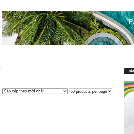
”
BÀI