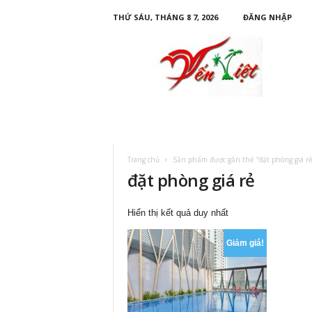
THỨ SÁU, THÁNG 8 7, 2026
ĐĂNG NHẬP
D
u
L
ị
c
h
Y
ế
n
Trang chủ
Sản phẩm được gắn thẻ “đặt phòng giá rẻ
V
đặt phòng giá rẻ
i
ệ
t
Hiển thị kết quả duy nhất
Giảm giá!