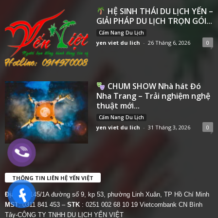
HỆ SINH THÁI DU LỊCH YẾN –
GIẢI PHÁP DU LỊCH TRỌN GÓI...
Cẩm Nang Du Lịch
yen viet du lich
-
26 Tháng 6, 2026
0
CHUM SHOW Nhà hát Đó
Nha Trang – Trải nghiệm nghệ
thuật mới...
Cẩm Nang Du Lịch
yen viet du lich
-
31 Tháng 3, 2026
0
THÔNG TIN LIÊN HỆ YẾN VIỆT
Địa chỉ:
145/1A đường số 9, kp 53, phường Linh Xuân, TP Hồ Chí Minh
MST
: 0311 841 453 –
STK
: 0251 002 68 10 19 Vietcombank CN Bình
Tây-CÔNG TY TNHH DU LỊCH YẾN VIỆT