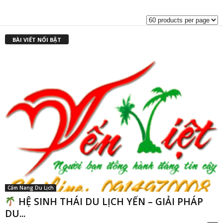
là:
t
₫1,500,000.0
l
₫
BÀI VIẾT NỔI BẬT
Cẩm Nang Du Lịch
HỆ SINH THÁI DU LỊCH YẾN – GIẢI PHÁP
DU...