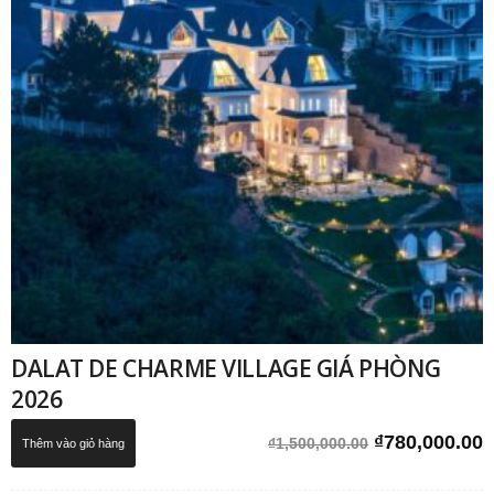
DALAT DE CHARME VILLAGE GIÁ PHÒNG
2026
Giá
G
₫
780,000.00
₫
1,500,000.00
Thêm vào giỏ hàng
gốc
h