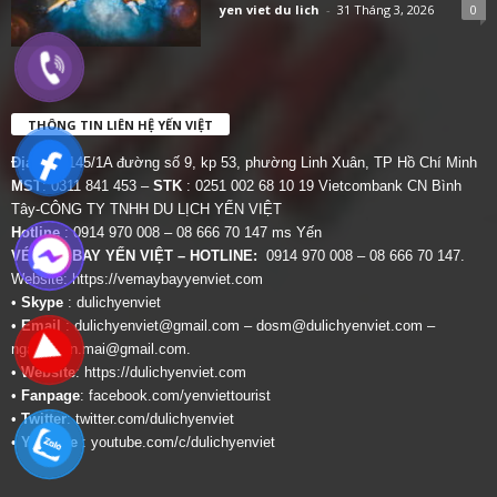
yen viet du lich
-
31 Tháng 3, 2026
0
THÔNG TIN LIÊN HỆ YẾN VIỆT
Địa chỉ:
145/1A đường số 9, kp 53, phường Linh Xuân, TP Hồ Chí Minh
MST
: 0311 841 453 –
STK
: 0251 002 68 10 19 Vietcombank CN Bình
Tây-CÔNG TY TNHH DU LỊCH YẾN VIỆT
Hotline
: 0914 970 008 – 08 666 70 147 ms Yến
VÉ MÁY BAY YẾN VIỆT – HOTLINE:
0914 970 008 – 08 666 70 147.
Website:
https://vemaybayyenviet.com
•
Skype
: dulichyenviet
•
Email
:
dulichyenviet@gmail.com
–
dosm@dulichyenviet.com
–
ngan.phan.mai@gmail.com
.
•
Website
:
https://dulichyenviet.com
•
Fanpage
:
facebook.com/yenviettourist
•
Twitter
:
twitter.com/dulichyenviet
•
Youtube
:
youtube.com/c/dulichyenviet