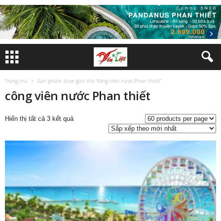
Trang chủ
Sản phẩm được gắn thẻ “công viên nước Phan thiết”
công viên nước Phan thiết
Đã
Hiển thị tất cả 3 kết quả
sắp
xếp
theo
mới
nhất