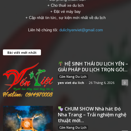
+ Cho thuê xe du lịch
+ Đặt vé máy bay
+ Cập nhật tin tức, sự kiện mới nhất về du lịch
Liên hệ chúng tôi:
dulichyenviet@gmail.com
Bài viết mới nhất
HỆ SINH THÁI DU LỊCH YẾN –
GIẢI PHÁP DU LỊCH TRỌN GÓI...
Cẩm Nang Du Lịch
yen viet du lich
-
26 Tháng 6, 2026
0
CHUM SHOW Nhà hát Đó
Nha Trang – Trải nghiệm nghệ
thuật mới...
Cẩm Nang Du Lịch