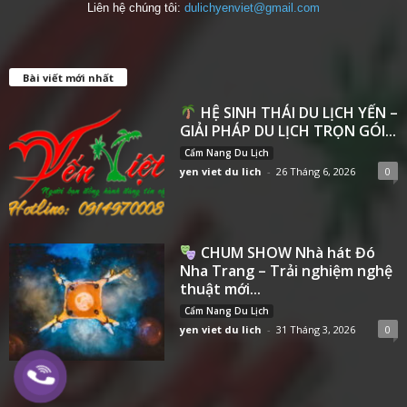
Liên hệ chúng tôi:
dulichyenviet@gmail.com
Bài viết mới nhất
HỆ SINH THÁI DU LỊCH YẾN –
GIẢI PHÁP DU LỊCH TRỌN GÓI...
Cẩm Nang Du Lịch
yen viet du lich
-
26 Tháng 6, 2026
0
CHUM SHOW Nhà hát Đó
Nha Trang – Trải nghiệm nghệ
thuật mới...
Cẩm Nang Du Lịch
yen viet du lich
-
31 Tháng 3, 2026
0