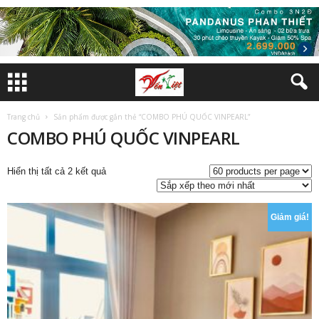
Trang chủ
Sản phẩm được gắn thẻ “COMBO PHÚ QUỐC VINPEARL”
COMBO PHÚ QUỐC VINPEARL
Đã
Hiển thị tất cả 2 kết quả
sắp
xếp
theo
Giảm giá!
mới
nhất