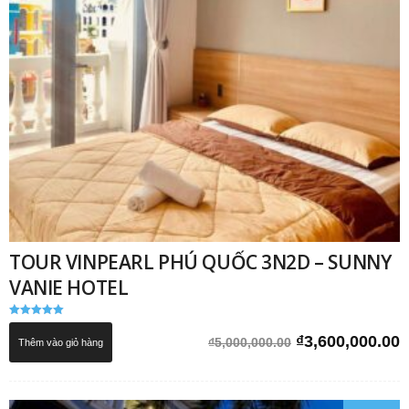
TOUR VINPEARL PHÚ QUỐC 3N2D – SUNNY
VANIE HOTEL
Được xếp
hạng
Giá
G
₫
3,600,000.00
₫
5,000,000.00
Thêm vào giỏ hàng
5.00
5 sao
gốc
h
là:
t
₫5,000,000.00.
l