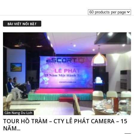
là:
t
₫2,500,000.00.
l
₫
BÀI VIẾT NỔI BẬT
Cẩm Nang Du Lịch
TOUR HỒ TRÀM – CTY LÊ PHÁT CAMERA – 15
NĂM...