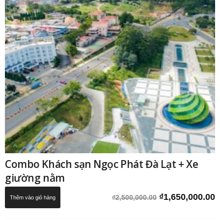
Combo Khách sạn Ngọc Phát Đà Lạt + Xe
giường nằm
Giá
G
₫
1,650,000.00
₫
2,500,000.00
Thêm vào giỏ hàng
gốc
h