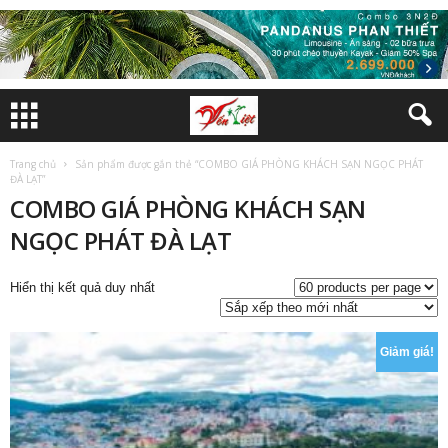
Trang chủ
Sản phẩm được gắn thẻ “COMBO GIÁ PHÒNG KHÁCH SẠN NGỌC PHÁT
ĐÀ LẠT”
COMBO GIÁ PHÒNG KHÁCH SẠN
NGỌC PHÁT ĐÀ LẠT
Hiển thị kết quả duy nhất
Giảm giá!