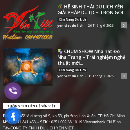
HỆ SINH THÁI DU LỊCH YẾN –
GIẢI PHÁP DU LỊCH TRỌN GÓI...
Cẩm Nang Du Lịch
yen viet du lich
-
26 Tháng 6, 2026
0
CHUM SHOW Nhà hát Đó
Nha Trang – Trải nghiệm nghệ
thuật mới...
Cẩm Nang Du Lịch
yen viet du lich
-
31 Tháng 3, 2026
0
THÔNG TIN LIÊN HỆ YẾN VIỆT
Địa chỉ:
145/1A đường số 9, kp 53, phường Linh Xuân, TP Hồ Chí Minh
MST
: 0311 841 453 –
STK
: 0251 002 68 10 19 Vietcombank CN Bình
Tây-CÔNG TY TNHH DU LỊCH YẾN VIỆT