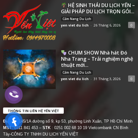
HỆ SINH THÁI DU LỊCH YẾN –
GIẢI PHÁP DU LỊCH TRỌN GÓI...
Cẩm Nang Du Lịch
yen viet du lich
-
26 Tháng 6, 2026
0
CHUM SHOW Nhà hát Đó
Nha Trang – Trải nghiệm nghệ
thuật mới...
Cẩm Nang Du Lịch
yen viet du lich
-
31 Tháng 3, 2026
0
THÔNG TIN LIÊN HỆ YẾN VIỆT
Địa chỉ:
145/1A đường số 9, kp 53, phường Linh Xuân, TP Hồ Chí Minh
MST
: 0311 841 453 –
STK
: 0251 002 68 10 19 Vietcombank CN Bình
Tây-CÔNG TY TNHH DU LỊCH YẾN VIỆT