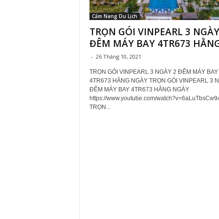
Cẩm Nang Du Lịch
TRỌN GÓI VINPEARL 3 NGÀY
ĐÊM MÁY BAY 4TR673 HẰNG.
-
26 Tháng 10, 2021
TRỌN GÓI VINPEARL 3 NGÀY 2 ĐÊM MÁY BAY
4TR673 HẰNG NGÀY TRỌN GÓI VINPEARL 3 N
ĐÊM MÁY BAY 4TR673 HẰNG NGÀY
https://www.youtube.com/watch?v=6aLuTbsCw9
TRỌN...