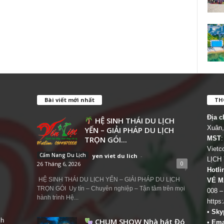
Bài viết mới nhất
THÔ
Địa c
HỆ SINH THÁI DU LỊCH
Xuân,
YẾN – GIẢI PHÁP DU LỊCH
TRỌN GÓI...
MST
:
Viet
Cẩm Nang Du Lịch
yen viet du lich
-
LỊCH
0
26 Tháng 6, 2026
Hotli
HỆ SINH THÁI DU LỊCH YẾN – GIẢI PHÁP DU LỊCH
VÉ M
TRỌN GÓI Uy tín – Chuyên nghiệp – Tận tâm trên mọi
008 –
hành trình Hệ...
https
•
Sky
ch
CHUM SHOW Nhà hát Đó
•
Ema