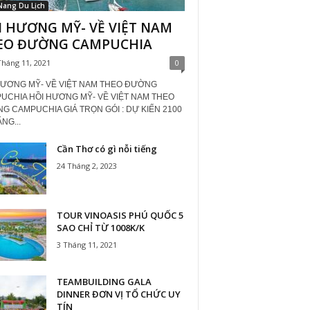
Nang Du Lịch
I HƯƠNG MỸ- VỀ VIỆT NAM
EO ĐƯỜNG CAMPUCHIA
Tháng 11, 2021
0
HƯƠNG MỸ- VỀ VIỆT NAM THEO ĐƯỜNG
UCHIA HỒI HƯƠNG MỸ- VỀ VIỆT NAM THEO
G CAMPUCHIA GIÁ TRỌN GÓI : DỰ KIẾN 2100
NG...
Cần Thơ có gì nỗi tiếng
24 Tháng 2, 2023
TOUR VINOASIS PHÚ QUỐC 5
SAO CHỈ TỪ 1008K/K
3 Tháng 11, 2021
TEAMBUILDING GALA
DINNER ĐƠN VỊ TỔ CHỨC UY
TÍN