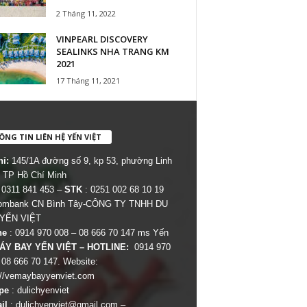
2 Tháng 11, 2022
VINPEARL DISCOVERY
SEALINKS NHA TRANG KM
2021
17 Tháng 11, 2021
NG TIN LIÊN HỆ YẾN VIỆT
hỉ:
145/1A đường số 9, kp 53, phường Linh
 TP Hồ Chí Minh
 0311 841 453 –
STK
: 0251 002 68 10 19
combank CN Bình Tây-CÔNG TY TNHH DU
 YẾN VIỆT
ne
: 0914 970 008 – 08 666 70 147 ms Yến
ÁY BAY YẾN VIỆT – HOTLINE:
0914 970
 08 666 70 147. Website:
://vemaybayyenviet.com
pe
: dulichyenviet
il
:
dulichyenviet@gmail.com
–