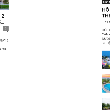
Cẩm 
HỒ
TH
 2
..
-
22 
0
HỒI 
CAMP
ĐƯỜN
GÀY 2
$ CHẶ
A GIÁ