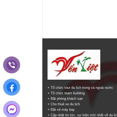
+ Tổ chức tour du lịch trong và ngoài nước
+ Tổ chức team building
+ Đặt phòng khách sạn
+ Cho thuê xe du lịch
+ Đặt vé máy bay
+ Cập nhật tin tức, sự kiện mới nhất về du lị