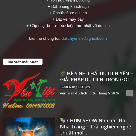
+ Tổ chức team building
+ Đặt phòng khách sạn
+ Cho thuê xe du lịch
+ Đặt vé máy bay
+ Cập nhật tin tức, sự kiện mới nhất về du lịch
Liên hệ chúng tôi:
dulichyenviet@gmail.com
Bài viết mới nhất
HỆ SINH THÁI DU LỊCH YẾN –
GIẢI PHÁP DU LỊCH TRỌN GÓI...
Cẩm Nang Du Lịch
yen viet du lich
-
26 Tháng 6, 2026
0
CHUM SHOW Nhà hát Đó
Nha Trang – Trải nghiệm nghệ
thuật mới...