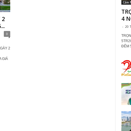
Cẩm 
TR
4 N
 2
..
-
20 
0
TRỌN
5TR2
ĐÊM 5
GÀY 2
A GIÁ