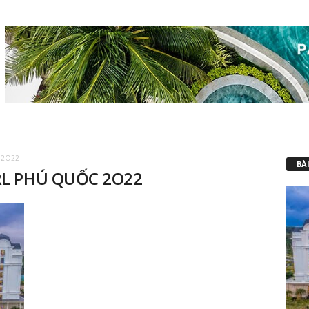
 2O22
BÀI
RL PHÚ QUỐC 2O22