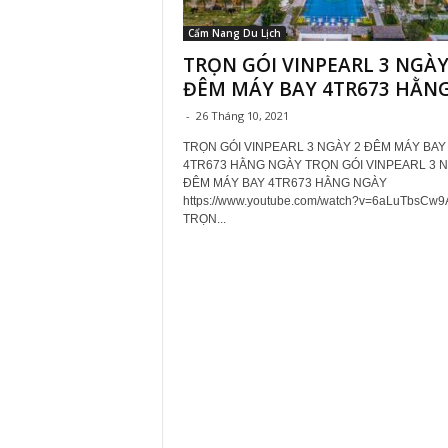
Cẩm Nang Du Lịch
TRỌN GÓI VINPEARL 3 NGÀY
ĐÊM MÁY BAY 4TR673 HẰNG.
-
26 Tháng 10, 2021
TRỌN GÓI VINPEARL 3 NGÀY 2 ĐÊM MÁY BAY
4TR673 HẰNG NGÀY TRỌN GÓI VINPEARL 3 N
ĐÊM MÁY BAY 4TR673 HẰNG NGÀY
https://www.youtube.com/watch?v=6aLuTbsCw9
TRỌN...