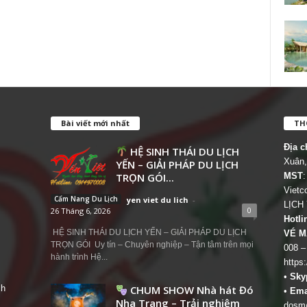
Bài viết mới nhất
THÔ
Địa c
HỆ SINH THÁI DU LỊCH
Xuân,
YẾN – GIẢI PHÁP DU LỊCH
TRỌN GÓI...
MST
:
Viet
Cẩm Nang Du Lịch
yen viet du lich
-
LỊCH
0
26 Tháng 6, 2026
Hotli
HỆ SINH THÁI DU LỊCH YẾN – GIẢI PHÁP DU LỊCH
VÉ M
TRỌN GÓI Uy tín – Chuyên nghiệp – Tận tâm trên mọi
008 –
hành trình Hệ...
https
•
Sky
ch
CHUM SHOW Nhà hát Đó
•
Ema
Nha Trang – Trải nghiệm
dosm@