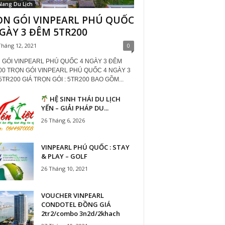
Nang Du Lịch
ỌN GÓI VINPEARL PHÚ QUỐC
GÀY 3 ĐÊM 5TR200
Tháng 12, 2021
0
 GÓI VINPEARL PHÚ QUỐC 4 NGÀY 3 ĐÊM
00 TRỌN GÓI VINPEARL PHÚ QUỐC 4 NGÀY 3
TR200 GIÁ TRỌN GÓI : 5TR200 BAO GỒM...
HỆ SINH THÁI DU LỊCH
YẾN – GIẢI PHÁP DU...
26 Tháng 6, 2026
VINPEARL PHÚ QUỐC : STAY
& PLAY – GOLF
26 Tháng 10, 2021
VOUCHER VINPEARL
CONDOTEL ĐỒNG GIÁ
2tr2/combo 3n2d/2khach