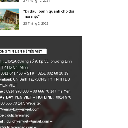
27 Tháng 10, 2021
“Đi đâu loanh quanh cho đời
mỏi mệt”
25 Tháng 2, 2023
NG TIN LIÊN HỆ YẾN VIỆT
hỉ:
145/1A đường số 9, kp 53, phường Linh
 TP Hồ Chí Minh
 0311 841 453 –
STK
: 0251 002 68 10 19
combank CN Bình Tây-CÔNG TY TNHH DU
 YẾN VIỆT
ne
: 0914 970 008 – 08 666 70 147 ms Yến
ÁY BAY YẾN VIỆT – HOTLINE:
0914 970
 08 666 70 147. Website:
://vemaybayyenviet.com
pe
: dulichyenviet
il
:
dulichyenviet@gmail.com
–
dulichyenviet.com
–