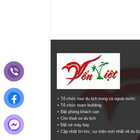
+ Tổ chức tour du lịch trong và ngoài nước
+ Tổ chức team building
+ Đặt phòng khách sạn
+ Cho thuê xe du lịch
+ Đặt vé máy bay
+ Cập nhật tin tức, sự kiện mới nhất về du lị