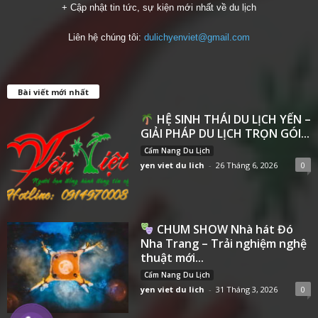
+ Cập nhật tin tức, sự kiện mới nhất về du lịch
Liên hệ chúng tôi:
dulichyenviet@gmail.com
Bài viết mới nhất
HỆ SINH THÁI DU LỊCH YẾN –
GIẢI PHÁP DU LỊCH TRỌN GÓI...
Cẩm Nang Du Lịch
yen viet du lich
-
26 Tháng 6, 2026
0
CHUM SHOW Nhà hát Đó
Nha Trang – Trải nghiệm nghệ
thuật mới...
Cẩm Nang Du Lịch
yen viet du lich
-
31 Tháng 3, 2026
0