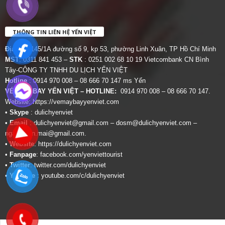
THÔNG TIN LIÊN HỆ YẾN VIỆT
Địa chỉ:
145/1A đường số 9, kp 53, phường Linh Xuân, TP Hồ Chí Minh
MST
: 0311 841 453 –
STK
: 0251 002 68 10 19 Vietcombank CN Bình
Tây-CÔNG TY TNHH DU LỊCH YẾN VIỆT
Hotline
: 0914 970 008 – 08 666 70 147 ms Yến
VÉ MÁY BAY YẾN VIỆT – HOTLINE:
0914 970 008 – 08 666 70 147.
Website:
https://vemaybayyenviet.com
•
Skype
: dulichyenviet
•
Email
:
dulichyenviet@gmail.com
–
dosm@dulichyenviet.com
–
ngan.phan.mai@gmail.com
.
•
Website
:
https://dulichyenviet.com
•
Fanpage
:
facebook.com/yenviettourist
•
Twitter
:
twitter.com/dulichyenviet
•
Youtube
:
youtube.com/c/dulichyenviet