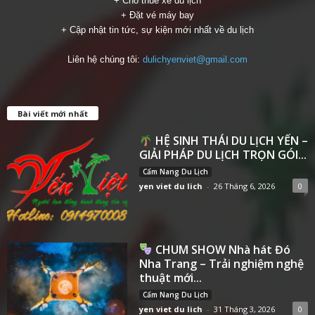
+ Cho thuê xe du lịch
+ Đặt vé máy bay
+ Cập nhật tin tức, sự kiện mới nhất về du lịch
Liên hệ chúng tôi:
dulichyenviet@gmail.com
Bài viết mới nhất
HỆ SINH THÁI DU LỊCH YẾN –
GIẢI PHÁP DU LỊCH TRỌN GÓI...
Cẩm Nang Du Lịch
yen viet du lich
-
26 Tháng 6, 2026
0
CHUM SHOW Nhà hát Đó
Nha Trang – Trải nghiệm nghệ
thuật mới...
Cẩm Nang Du Lịch
yen viet du lich
-
31 Tháng 3, 2026
0