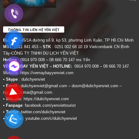
THÔNG TIN LIÊN HỆ YẾN VIỆT
Địa chỉ:
145/1A đường số 9, kp 53, phường Linh Xuân, TP Hồ Chí Minh
MST
: 0311 841 453 –
STK
: 0251 002 68 10 19 Vietcombank CN Bình
Tây-CÔNG TY TNHH DU LỊCH YẾN VIỆT
Hotline
: 0914 970 008 – 08 666 70 147 ms Yến
VÉ MÁY BAY YẾN VIỆT – HOTLINE:
0914 970 008 – 08 666 70 147.
Website:
https://vemaybayyenviet.com
•
Skype
: dulichyenviet
•
Email
:
dulichyenviet@gmail.com
–
dosm@dulichyenviet.com
–
ngan.phan.mai@gmail.com
.
•
Website
:
https://dulichyenviet.com
•
Fanpage
:
facebook.com/yenviettourist
•
Twitter
:
twitter.com/dulichyenviet
•
Youtube
:
youtube.com/c/dulichyenviet