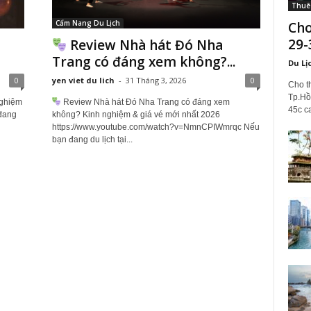
Thuê 
Cẩm Nang Du Lịch
Cho
29-
Review Nhà hát Đó Nha
Trang có đáng xem không?...
Du Lị
0
yen viet du lich
-
31 Tháng 3, 2026
0
Cho th
Tp.Hồ
ghiệm
Review Nhà hát Đó Nha Trang có đáng xem
45c ca
 đang
không? Kinh nghiệm & giá vé mới nhất 2026
https://www.youtube.com/watch?v=NmnCPIWmrqc Nếu
bạn đang du lịch tại...