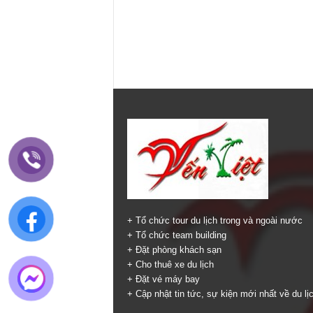
+ Tổ chức tour du lịch trong và ngoài nước
+ Tổ chức team building
+ Đặt phòng khách sạn
+ Cho thuê xe du lịch
+ Đặt vé máy bay
+ Cập nhật tin tức, sự kiện mới nhất về du lị