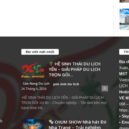
Bài viết mới nhất
THÔ
Địa c
HỆ SINH THÁI DU LỊCH
Xuân,
YẾN – GIẢI PHÁP DU LỊCH
TRỌN GÓI...
MST
:
Viet
Cẩm Nang Du Lịch
yen viet du lich
-
LỊCH
0
26 Tháng 6, 2026
Hotli
HỆ SINH THÁI DU LỊCH YẾN – GIẢI PHÁP DU LỊCH
VÉ M
TRỌN GÓI Uy tín – Chuyên nghiệp – Tận tâm trên mọi
008 –
hành trình Hệ...
https
•
Sky
ch
CHUM SHOW Nhà hát Đó
•
Ema
Nha Trang – Trải nghiệm
dosm@