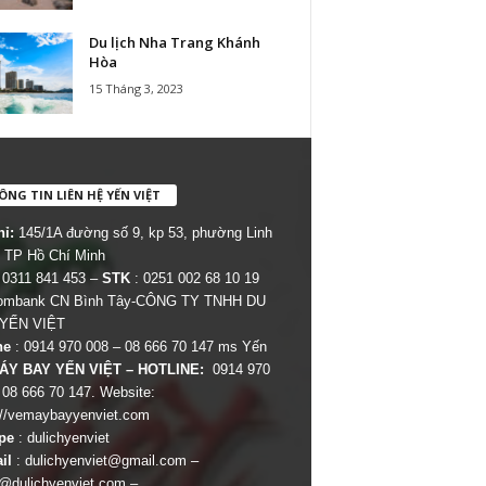
Du lịch Nha Trang Khánh
Hòa
15 Tháng 3, 2023
NG TIN LIÊN HỆ YẾN VIỆT
hỉ:
145/1A đường số 9, kp 53, phường Linh
 TP Hồ Chí Minh
 0311 841 453 –
STK
: 0251 002 68 10 19
combank CN Bình Tây-CÔNG TY TNHH DU
 YẾN VIỆT
ne
: 0914 970 008 – 08 666 70 147 ms Yến
ÁY BAY YẾN VIỆT – HOTLINE:
0914 970
 08 666 70 147. Website:
://vemaybayyenviet.com
pe
: dulichyenviet
il
:
dulichyenviet@gmail.com
–
dulichyenviet.com
–