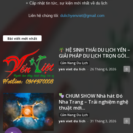
+ Cập nhật tin tức, sự kiện mới nhất về du lịch
Liên hệ chúng tôi:
dulichyenviet@gmail.com
Bài viết mới nhất
HỆ SINH THÁI DU LỊCH YẾN –
GIẢI PHÁP DU LỊCH TRỌN GÓI...
Cẩm Nang Du Lịch
yen viet du lich
-
26 Tháng 6, 2026
0
CHUM SHOW Nhà hát Đó
Nha Trang – Trải nghiệm nghệ
thuật mới...
Cẩm Nang Du Lịch
yen viet du lich
-
31 Tháng 3, 2026
0