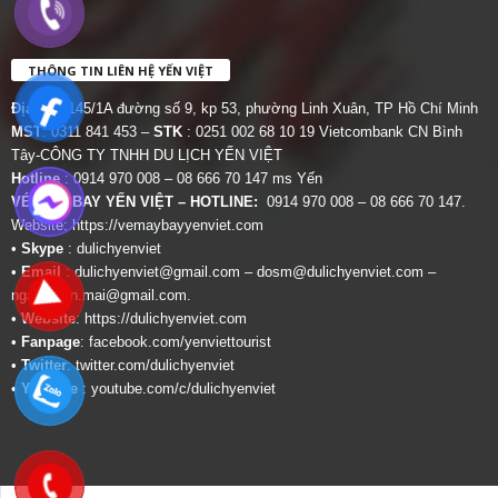
THÔNG TIN LIÊN HỆ YẾN VIỆT
Địa chỉ:
145/1A đường số 9, kp 53, phường Linh Xuân, TP Hồ Chí Minh
MST
: 0311 841 453 –
STK
: 0251 002 68 10 19 Vietcombank CN Bình
Tây-CÔNG TY TNHH DU LỊCH YẾN VIỆT
Hotline
: 0914 970 008 – 08 666 70 147 ms Yến
VÉ MÁY BAY YẾN VIỆT – HOTLINE:
0914 970 008 – 08 666 70 147.
Website:
https://vemaybayyenviet.com
•
Skype
: dulichyenviet
•
Email
:
dulichyenviet@gmail.com
–
dosm@dulichyenviet.com
–
ngan.phan.mai@gmail.com
.
•
Website
:
https://dulichyenviet.com
•
Fanpage
:
facebook.com/yenviettourist
•
Twitter
:
twitter.com/dulichyenviet
•
Youtube
:
youtube.com/c/dulichyenviet